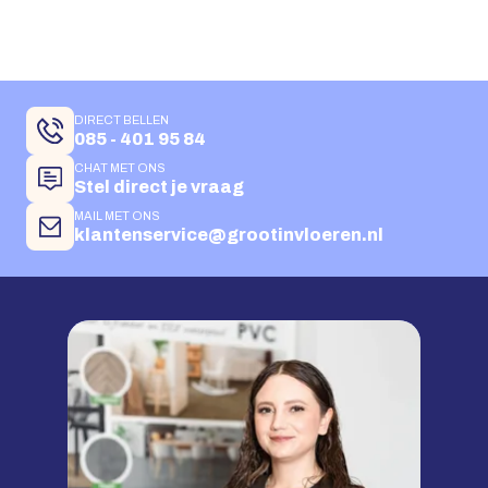
DIRECT BELLEN
085 - 401 95 84
CHAT MET ONS
Stel direct je vraag
MAIL MET ONS
klantenservice@grootinvloeren.nl