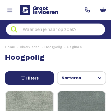
Zoeken
naar
producten
Home
Vloerkleden
Hoogpolig
Pagina 5
Hoogpolig
Filters