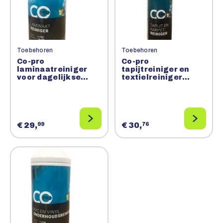
Toebehoren
Toebehoren
Co-pro
Co-pro
laminaatreiniger
tapijtreiniger en
voor dagelijkse
textielreiniger
reiniging Verkoop
Verkoop per 6
per 6 flessen a 1
flessen a 1 liter (is 1
liter (is 1 doos)
doos)
€ 29,
€ 30,
99
76