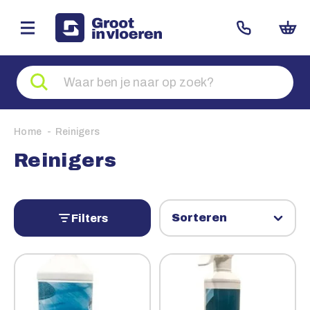
Zoeken
naar
producten
Home
Reinigers
Reinigers
Filters