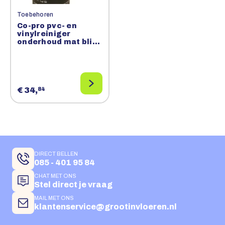
Toebehoren
Co-pro pvc- en
vinylreiniger
onderhoud mat blijft
mat Verkoop per 6
flessen a 1 liter (is 1
doos)
€ 34,
84
DIRECT BELLEN
085 - 401 95 84
CHAT MET ONS
Stel direct je vraag
MAIL MET ONS
klantenservice@grootinvloeren.nl