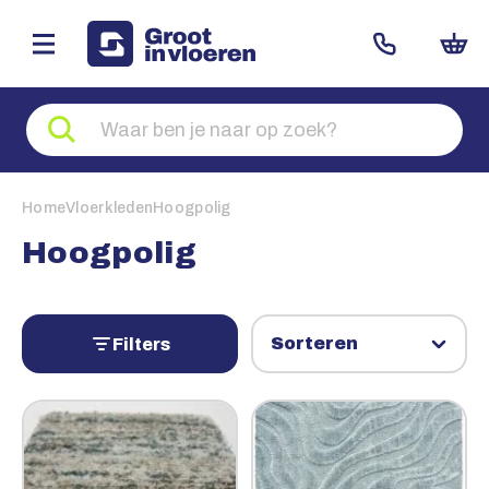
Zoeken
naar
producten
Home
Vloerkleden
Hoogpolig
Hoogpolig
Filters