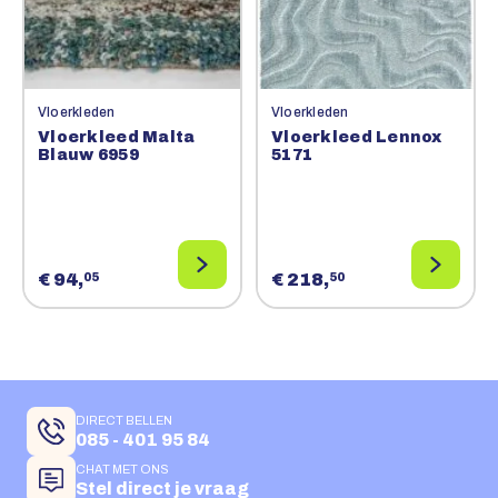
Vloerkleden
Vloerkleden
Vloerkleed Malta
Vloerkleed Lennox
Blauw 6959
5171
€ 94,
€ 218,
05
50
DIRECT BELLEN
085 - 401 95 84
CHAT MET ONS
Stel direct je vraag