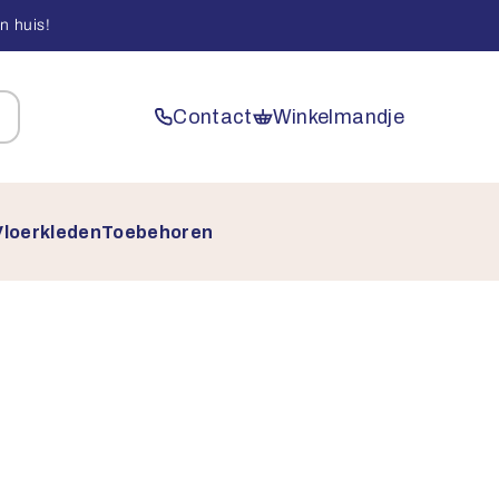
n huis!
Contact
Winkelmandje
Vloerkleden
Toebehoren