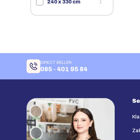
240 x 330 cm
1
DIRECT BELLEN
085 - 401 95 84
Se
Kla
Zak