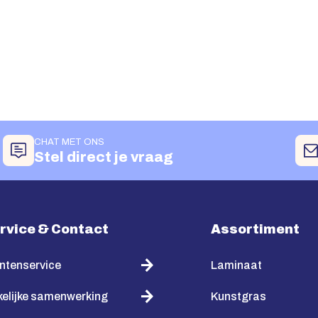
CHAT MET ONS
Stel direct je vraag
rvice & Contact
Assortiment
ntenservice
Laminaat
elijke samenwerking
Kunstgras