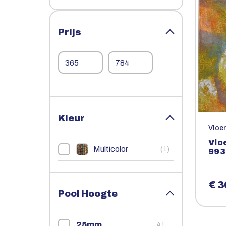
Prijs
Kleur
Vloe
Vlo
Multicolor
(
)
1
993
€ 3
Pool Hoogte
25mm
41