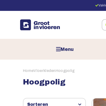
Vakk
Zo
na
pr
Menu
Home
Vloerkleden
Hoogpolig
Hoogpolig