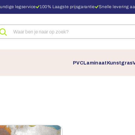
undige legservice
100% Laagste prijsgarantie
Snelle levering aa
eken
ar
oducten
PVC
Laminaat
Kunstgras