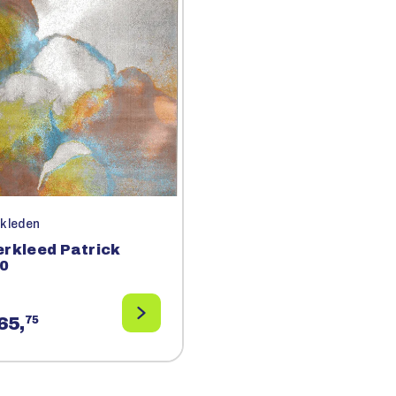
rkleden
erkleed Patrick
0
65,
75