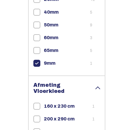
40mm
5
50mm
9
60mm
3
65mm
5
9mm
1
Afmeting
Vloerkleed
160 x 230 cm
1
200 x 290 cm
1