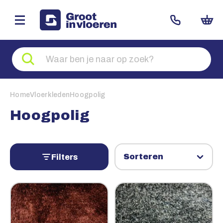
Zoeken
naar
producten
Home
Vloerkleden
Hoogpolig
Hoogpolig
Filters