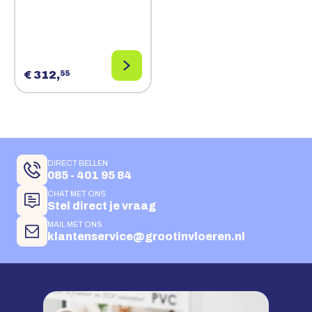
€ 312,
55
DIRECT BELLEN
085 - 401 95 84
CHAT MET ONS
Stel direct je vraag
MAIL MET ONS
klantenservice@grootinvloeren.nl