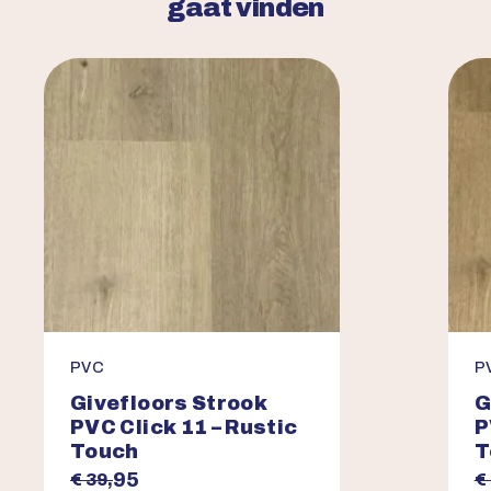
gaat vinden
PVC
P
Givefloors Strook
G
PVC Click 11 – Rustic
P
Touch
T
95
€ 39,
€