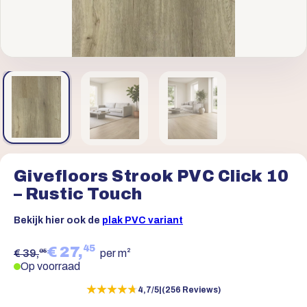
Givefloors Strook PVC Click 10
– Rustic Touch
Bekijk hier ook de
plak PVC variant
45
€ 27,
95
€ 39,
per m²
Op voorraad
★★★★★
★★★★★
4,7/5
|
(256 Reviews)