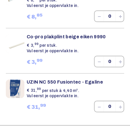
€
8,
per stuk.
Vul eerst je oppervlakte in.
85
−
+
€
8,
Co-pro plakplint beige eiken 9990
99
€
3,
per stuk.
Vul eerst je oppervlakte in.
99
−
+
€
3,
UZIN NC 550 Fusiontec - Egaline
99
€
31,
per stuk à 4,40 m².
Vul eerst je oppervlakte in.
99
−
+
€
31,