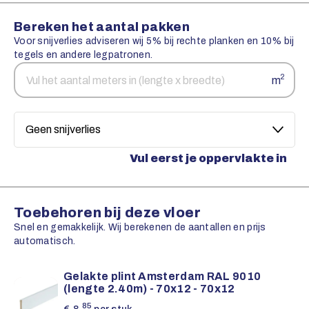
Bereken het aantal pakken
Voor snijverlies adviseren wij 5% bij rechte planken en 10% bij
tegels en andere legpatronen.
Aantal
Snijverlies
2
m
vierkante
meters
Vul eerst je oppervlakte in
Toebehoren bij deze vloer
Snel en gemakkelijk. Wij berekenen de aantallen en prijs
automatisch.
Gelakte plint Amsterdam RAL 9010
(lengte 2.40m) - 70x12 - 70x12
85