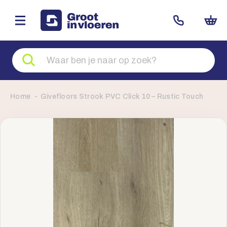
Zoeken
naar
producten
Home
Givefloors Strook PVC Click 10 – Rustic Touch