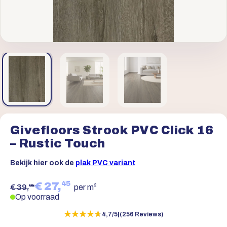
Givefloors Strook PVC Click 16
– Rustic Touch
Bekijk hier ook de
plak PVC variant
45
€ 27,
95
€ 39,
per m²
Op voorraad
★★★★★
★★★★★
4,7/5
|
(256 Reviews)