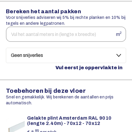
Bereken het aantal pakken
Voor snijverlies adviseren wij 5% bij rechte planken en 10% bij
tegels en andere legpatronen.
Aantal
Snijverlies
2
m
vierkante
meters
Vul eerst je oppervlakte in
Toebehoren bij deze vloer
Snel en gemakkelijk. Wij berekenen de aantallen en prijs
automatisch.
Gelakte plint Amsterdam RAL 9010
(lengte 2.40m) - 70x12 - 70x12
85