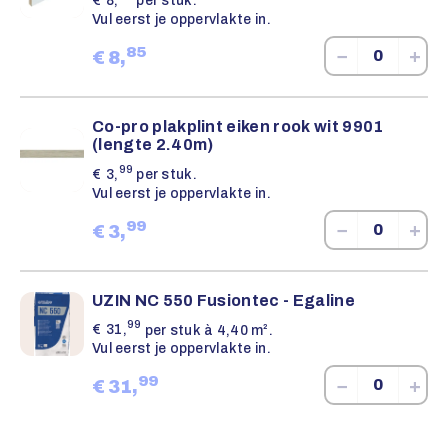
€
8,
per stuk.
Vul eerst je oppervlakte in.
85
−
+
€
8,
Co-pro plakplint eiken rook wit 9901
(lengte 2.40m)
99
€
3,
per stuk.
Vul eerst je oppervlakte in.
99
−
+
€
3,
UZIN NC 550 Fusiontec - Egaline
99
€
31,
per stuk à 4,40 m².
Vul eerst je oppervlakte in.
99
−
+
€
31,