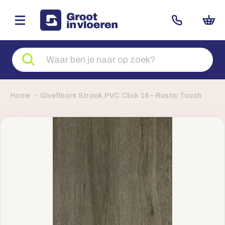
Zoeken
naar
producten
Home
Givefloors Strook PVC Click 16 – Rustic Touch