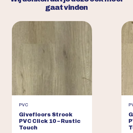
gaat vinden
PVC
P
Givefloors Strook
G
PVC Click 10 – Rustic
P
Touch
T