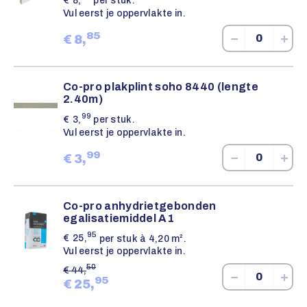
€
8,
per stuk.
Vul eerst je oppervlakte in.
85
−
+
€
8,
Co-pro plakplint soho 8440 (lengte
2.40m)
99
€
3,
per stuk.
Vul eerst je oppervlakte in.
99
−
+
€
3,
Co-pro anhydrietgebonden
egalisatiemiddel A1
95
€
25,
per stuk à 4,20 m².
Vul eerst je oppervlakte in.
50
€
44,
−
+
95
€
25,