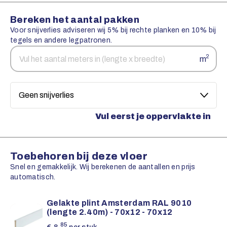
Bereken het aantal pakken
Voor snijverlies adviseren wij 5% bij rechte planken en 10% bij
tegels en andere legpatronen.
Aantal
Snijverlies
2
m
vierkante
meters
Vul eerst je oppervlakte in
Toebehoren bij deze vloer
Snel en gemakkelijk. Wij berekenen de aantallen en prijs
automatisch.
Gelakte plint Amsterdam RAL 9010
(lengte 2.40m) - 70x12 - 70x12
85