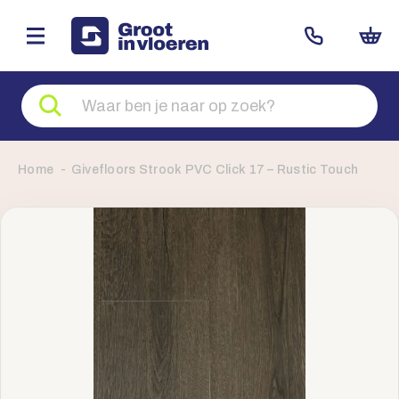
Zoeken
naar
producten
Home
Givefloors Strook PVC Click 17 – Rustic Touch