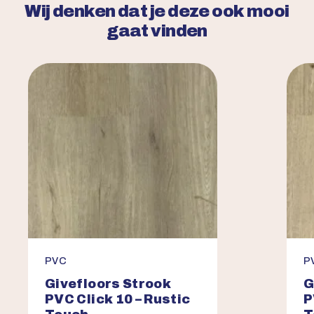
Wij denken dat je deze ook mooi
gaat vinden
PVC
P
Givefloors Strook
G
PVC Click 10 – Rustic
P