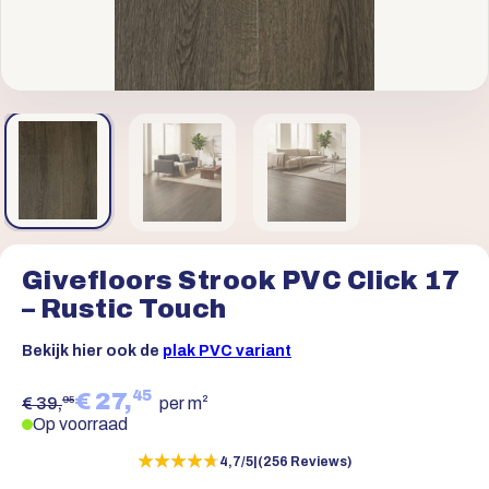
Givefloors Strook PVC Click 17
– Rustic Touch
Bekijk hier ook de
plak PVC variant
45
€ 27,
95
€ 39,
per m²
Op voorraad
★★★★★
★★★★★
4,7/5
|
(256 Reviews)