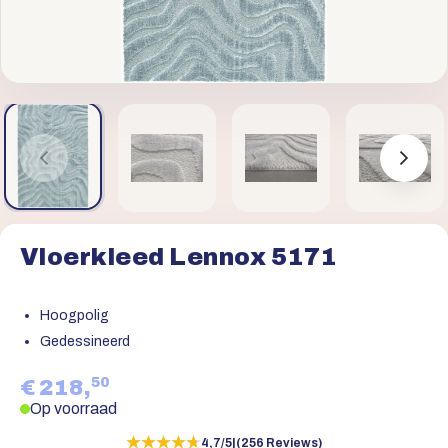
Vloerkleed Lennox 5171
Hoogpolig
Gedessineerd
50
€ 218,
Op voorraad
★★★★★
★★★★★
4,7/5
|
(256 Reviews)