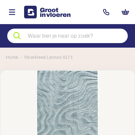
Zoeken
naar
producten
Home
Vloerkleed Lennox 5171