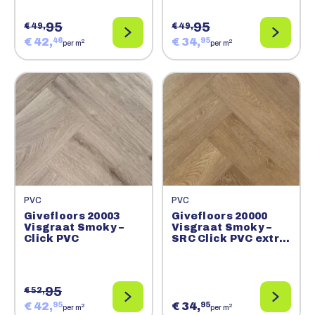
95
95
€ 49,
€ 49,
€ 42,
€ 34,
46
95
2
2
per m
per m
PVC
PVC
Givefloors 20003
Givefloors 20000
Visgraat Smoky –
Visgraat Smoky –
Click PVC
SRC Click PVC extra
mat
95
€ 52,
€ 42,
€ 34,
95
95
2
2
per m
per m