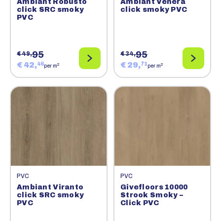
Ambiant Robusto
Ambiant Venera
click SRC smoky
click smoky PVC
PVC
95
95
€ 49,
€ 34,
€ 42,
€ 29,
46
71
2
2
per m
per m
PVC
PVC
Ambiant Viranto
Givefloors 10000
click SRC smoky
Strook Smoky –
PVC
Click PVC