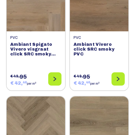
PVC
PVC
Ambiant Spigato
Ambiant Vivero
Vivero visgraat
click SRC smoky
click SRC smoky
PVC
PVC
95
95
€ 49,
€ 49,
€ 42,
€ 42,
46
46
2
2
per m
per m