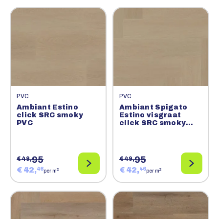
PVC
PVC
Ambiant Estino
Ambiant Spigato
click SRC smoky
Estino visgraat
PVC
click SRC smoky
PVC
95
95
€ 49,
€ 49,
€ 42,
€ 42,
46
46
2
2
per m
per m