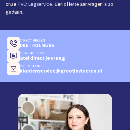
onze
PVC Legservice
. Een offerte aanvragen is zo
gedaan.
DIRECT BELLEN
085 - 401 95 84
CHAT MET ONS
Stel direct je vraag
MAIL MET ONS
klantenservice@grootinvloeren.nl