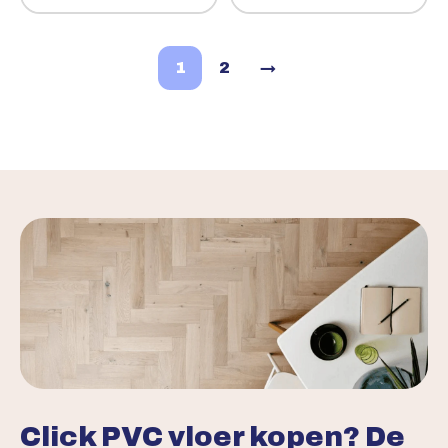
1
2
→
Volgende
Click PVC vloer kopen? De