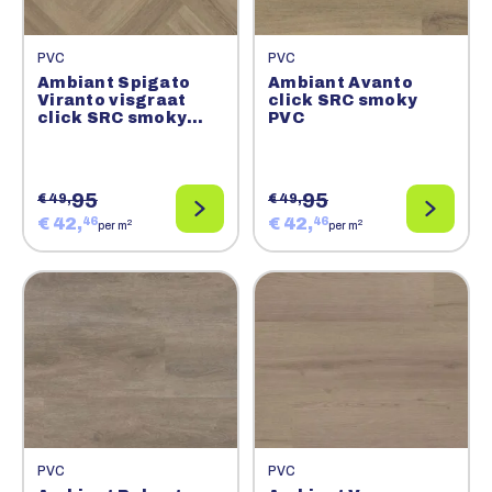
PVC
PVC
Ambiant Spigato
Ambiant Avanto
Viranto visgraat
click SRC smoky
click SRC smoky
PVC
PVC
95
95
€ 49,
€ 49,
€ 42,
€ 42,
46
46
2
2
per m
per m
PVC
PVC