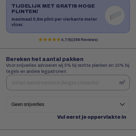
TIJDELIJK MET GRATIS HOGE
PLINTEN!
maximaal 0,8m plint per vierkante meter
vloer.
★★★★★
★★★★★
4,7/5
|
(256 Reviews)
Bereken het aantal pakken
Voor snijverlies adviseren wij 5% bij rechte planken en 10% bij
tegels en andere legpatronen.
Aantal
Snijverlies
2
m
vierkante
meters
Vul eerst je oppervlakte in