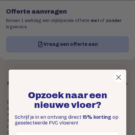
Offerte aanvragen
Binnen 1 werkdag een vrijblijvende offerte
met
of
zonder
legservice.
Vraag een offerte aan
Productdetails
Opzoek naar een
nieuwe vloer?
De Robusto click SRC is te herkennen aan zijn extra brede
en lange planken. De vloer heeft een natuurgetrouwe
structuur die exact de houtprint volgt en daarnaast een
Schrijf je in en ontvang direct
15% korting
op
subtiele V-groef. Deze vloer is afgewerkt met een extra
geselecteerde PVC vloeren!
matte toplaag en heeft een 10dB geluiddempende
onderlaag SRC.