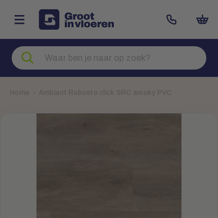
Zoeken
naar
producten
Home
Ambiant Robusto click SRC smoky PVC