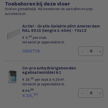
Toebehoren bij deze vloer
Snel en gemakkelijk. Wij berekenen de aantallen en prijs
automatisch.
Actie! - Gratis Gelakte plint Amsterdam
RAL 9010 (lengte 2.40m) - 70x12
00
€
0,
per stuk.
Vul eerst je oppervlakte in.
−
+
GRATIS
Co-pro anhydrietgebonden
egalisatiemiddel A1
95
€
25,
per stuk à 4,20 m².
Vul eerst je oppervlakte in.
50
€
44,
−
+
95
€
25,