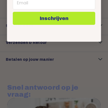
Email
Inschrijven
Specificaties
Verzenden & Retour
Betalen op jouw manier
Snel antwoord op je
vraag: