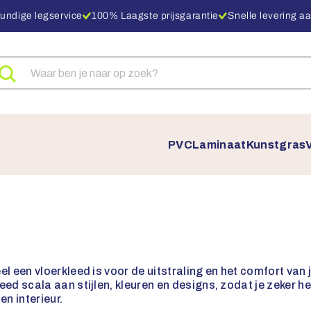
undige legservice
100% Laagste prijsgarantie
Snelle levering aa
eken
ar
oducten
PVC
Laminaat
Kunstgras
el een vloerkleed is voor de uitstraling en het comfort van
eed scala aan stijlen, kleuren en designs, zodat je zeker h
en interieur.