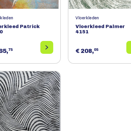
rkleden
Vloerkleden
erkleed Patrick
Vloerkleed Palmer
0
4151
65,
75
€ 208,
05