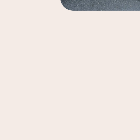
200x200
14
200x200
1
vierkant
200x250
51
200x280
86
200x290
259
200x290 SH4
12
200x290ovaal
24
200x300
61
240 cm rond
1
240 x 300 cm
3