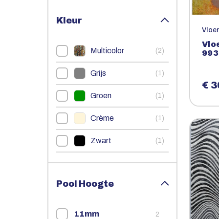
Kleur
Vloe
Vlo
Multicolor
(
)
2
993
Grijs
(
)
1
€ 3
Groen
(
)
1
Crème
(
)
1
Zwart
(
)
1
Pool Hoogte
11mm
2