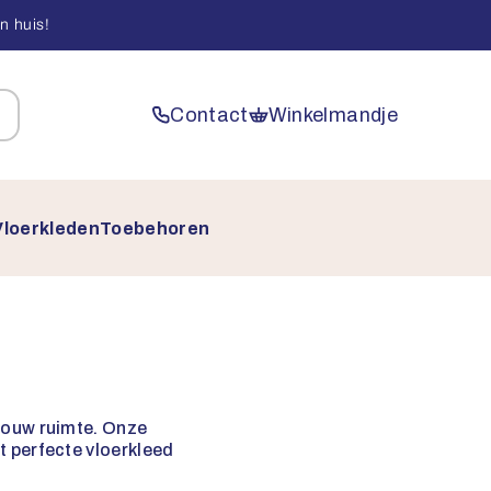
n huis!
Contact
Winkelmandje
Vloerkleden
Toebehoren
 jouw ruimte. Onze
et perfecte vloerkleed