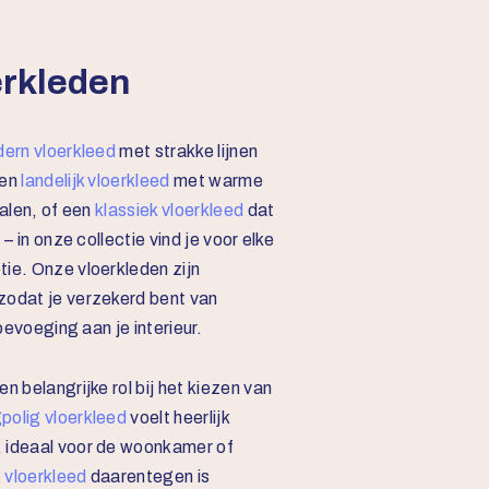
erkleden
ern vloerkleed
met strakke lijnen
een
landelijk vloerkleed
met warme
ialen, of een
klassiek vloerkleed
dat
 – in onze collectie vind je voor elke
ie. Onze vloerkleden zijn
zodat je verzekerd bent van
toevoeging aan je interieur.
n belangrijke rol bij het kiezen van
polig vloerkleed
voelt heerlijk
, ideaal voor de woonkamer of
 vloerkleed
daarentegen is