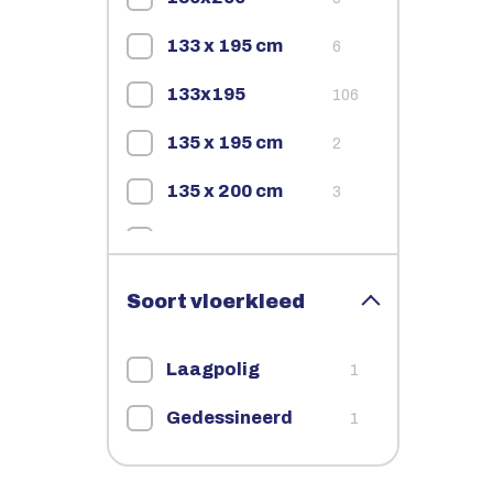
133 x 195 cm
6
133x195
106
135 x 195 cm
2
135 x 200 cm
3
135x195
3
135x200
13
Soort vloerkleed
140rond
41
Laagpolig
1
140x200
118
Gedessineerd
1
160 cm rond
3
160 x 160 cm
2