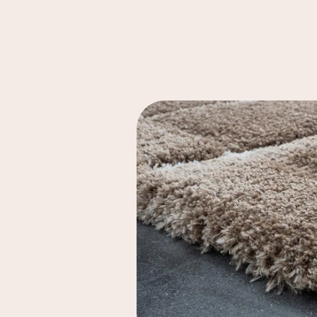
170x230
28
170x240
103
190x290
2
200 cm rond
3
200 x 200 cm
2
200 x 200 cm
1
vierkant
200 x 250 cm
2
200 x 290 cm
16
200 x 300 cm
4
200rond
70