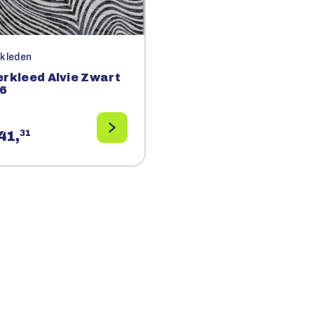
rkleden
erkleed Alvie Zwart
6
41,
31