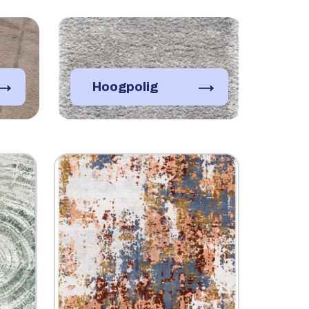
→
→
Hoogpolig