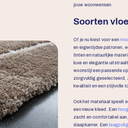
jouw woonwensen.
Soorten vlo
Of je nu kiest voor een
mod
en eigentijdse patronen, 
tinten en natuurlijke mater
luxe en elegantie uitstraalt
woonstijl een passende opt
zorgvuldig geselecteerd, 
kwaliteit en een stijlvolle 
Ook het materiaal speelt ee
een nieuw kleed. Een
hoog
zacht en comfortabel aan
slaapkamer. Een
laagpolig