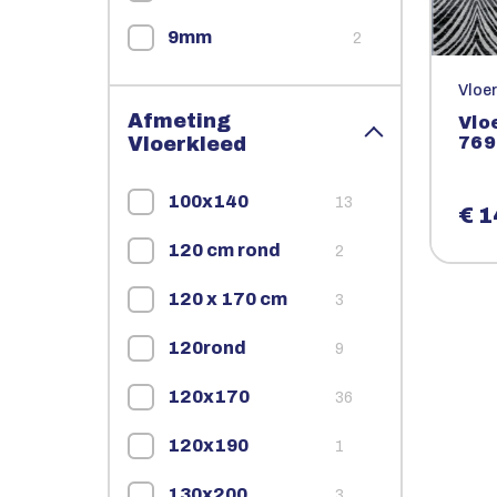
9mm
2
Vloe
Afmeting
Vlo
Vloerkleed
769
100x140
13
€ 1
120 cm rond
2
120 x 170 cm
3
120rond
9
120x170
36
120x190
1
130x200
3