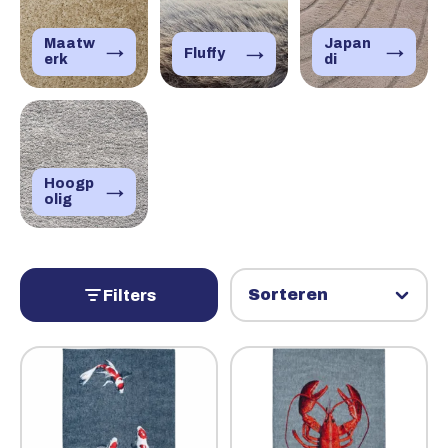
Maatw
Japan
→
→
→
Fluffy
erk
di
Hoogp
→
olig
Filters