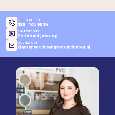
DIRECT BELLEN
085 - 401 95 84
CHAT MET ONS
Stel direct je vraag
MAIL MET ONS
klantenservice@grootinvloeren.nl