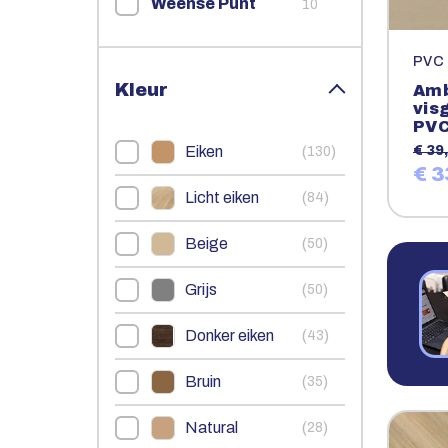
Weense Punt
10
PVC
Kleur
Amb
vis
PV
Eiken
(
)
€ 39,
130
€ 3
Licht eiken
(
)
84
Beige
(
)
50
Grijs
(
)
50
Donker eiken
(
)
43
Bruin
(
)
35
Natural
(
)
28