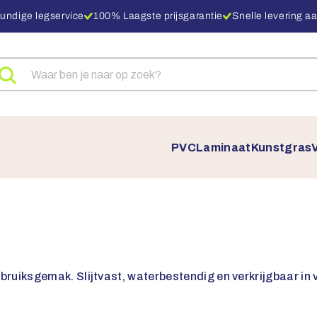
undige legservice
100% Laagste prijsgarantie
Snelle levering aa
eken
ar
oducten
PVC
Laminaat
Kunstgras
bruiksgemak. Slijtvast, waterbestendig en verkrijgbaar in ve