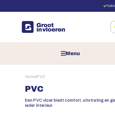
Vakk
Zo
na
pr
Menu
Home
PVC
PVC
Een PVC vloer biedt comfort, uitstraling en ge
ieder interieur.