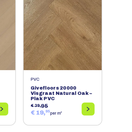
PVC
Givefloors 20000
Visgraat Natural Oak –
Plak PVC
95
€ 39,
€ 19,
95
2
per m