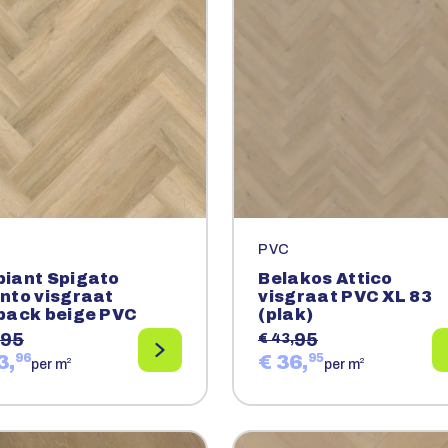
PVC
iant Spigato
Belakos Attico
nto visgraat
visgraat PVC XL 83
back beige PVC
(plak)
95
95
€ 43,
3,
96
€ 36,
95
2
2
per m
per m