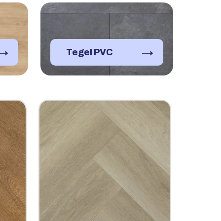
→
→
Tegel PVC