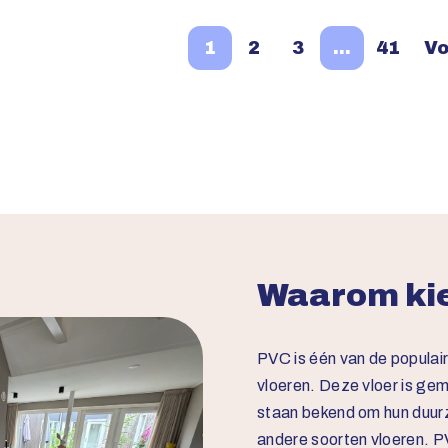
1
2
3
…
41
Vo
Waarom kie
PVC is één van de populai
vloeren. Deze vloer is ge
staan bekend om hun duur
andere soorten vloeren. PV