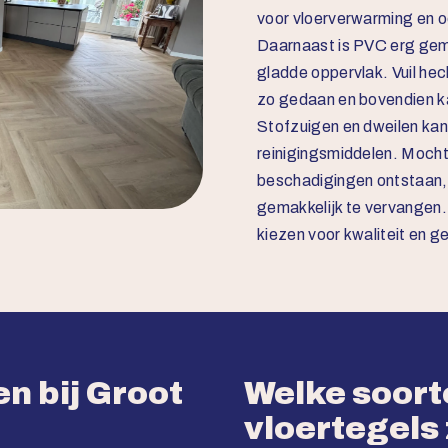
voor vloerverwarming en o
Daarnaast is PVC erg gema
gladde oppervlak. Vuil hec
zo gedaan en bovendien ka
Stofzuigen en dweilen kan 
reinigingsmiddelen. Moch
beschadigingen ontstaan, 
gemakkelijk te vervangen.
kiezen voor kwaliteit en 
n bij Groot
Welke soor
vloertegels 