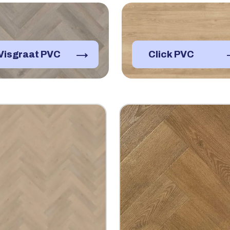
→
Visgraat PVC
Click PVC