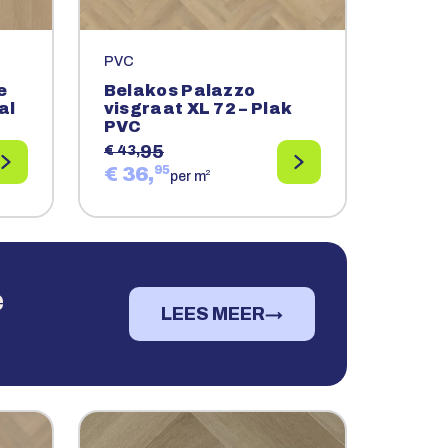
PVC
e
Belakos Palazzo
al
visgraat XL 72 – Plak
PVC
95
€ 43,
€ 36,
95
2
per m
e
LEES MEER
→