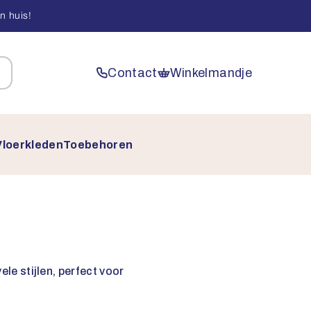
n huis!
Contact
Winkelmandje
Vloerkleden
Toebehoren
le stijlen, perfect voor