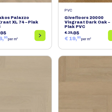
PVC
akos Palazzo
Givefloors 20000
graat XL 74 – Plak
Visgraat Dark Oak –
C
Plak PVC
95
95
,
€ 39,
6,
95
€ 19,
95
2
2
per m
per m