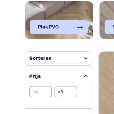
→
Plak PVC
Prijs