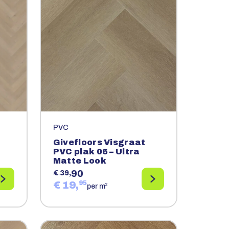
PVC
Givefloors Visgraat
PVC plak 06 – Ultra
Matte Look
90
€ 39,
€ 19,
95
2
per m