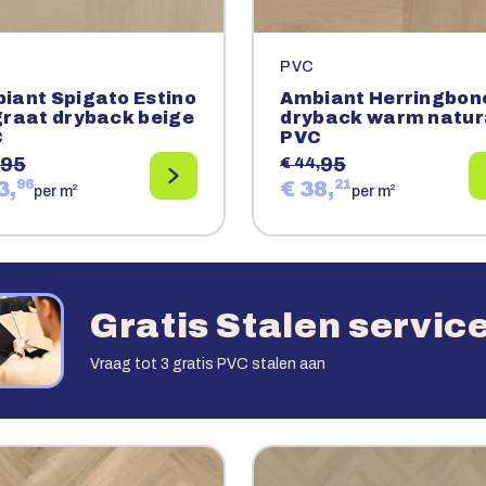
PVC
iant Spigato Estino
Ambiant Herringbon
graat dryback beige
dryback warm natur
C
PVC
95
95
€ 44,
3,
96
€ 38,
21
2
2
per m
per m
Gratis Stalen servic
Vraag tot 3 gratis PVC stalen aan