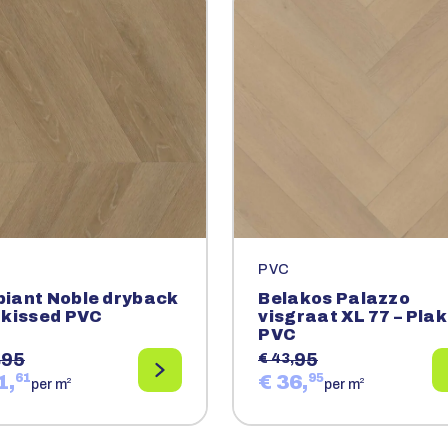
PVC
iant Noble dryback
Belakos Palazzo
 kissed PVC
visgraat XL 77 – Plak
PVC
95
95
,
€ 43,
1,
61
€ 36,
95
2
2
per m
per m