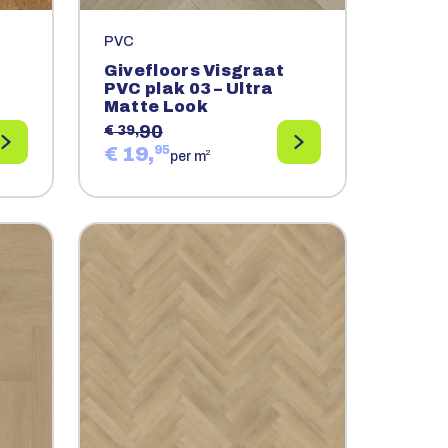
PVC
Givefloors Visgraat
PVC plak 03 – Ultra
Matte Look
90
€ 39,
€ 19,
95
2
per m