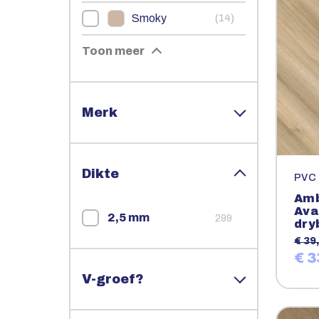
Smoky
(
)
14
Toon meer
Merk
Dikte
PVC
Amb
Ava
2,5 mm
299
dry
€ 39,
€ 3
V-groef?