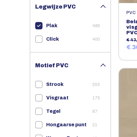
Legwijze PVC
PVC
Bel
Plak
486
vis
PV
Click
400
€ 43
€ 3
Motief PVC
Strook
203
Visgraat
175
Tegel
87
Hongaarse punt
21