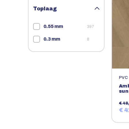
Toplaag
0.55 mm
397
0.3 mm
8
PVC
Amb
sun
€ 48
€ 4