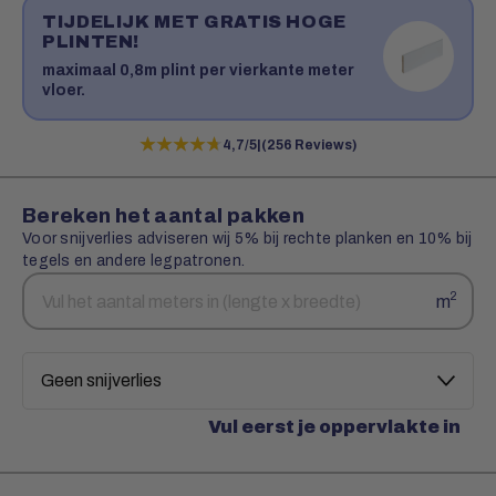
TIJDELIJK MET GRATIS HOGE
PLINTEN!
maximaal 0,8m plint per vierkante meter
vloer.
★★★★★
★★★★★
4,7/5
|
(256 Reviews)
Bereken het aantal pakken
Voor snijverlies adviseren wij 5% bij rechte planken en 10% bij
tegels en andere legpatronen.
Aantal
Snijverlies
2
m
vierkante
meters
Vul eerst je oppervlakte in