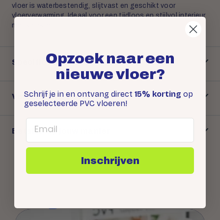
vloer is waterbestendig, slijtvast en geschikt voor
vloerverwarming. Ideaal voor een tijdloos en stijlvol interieur
met karakter.
Opzoek naar een
Specificaties
nieuwe vloer?
Schrijf je in en ontvang direct
15% korting
op
Verzenden & Retour
geselecteerde PVC vloeren!
Email
Betalen op jouw manier
Inschrijven
Snel antwoord op je
vraag: