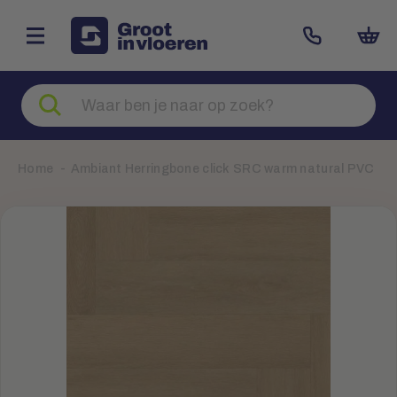
Zoeken
naar
producten
Home
Ambiant Herringbone click SRC warm natural PVC