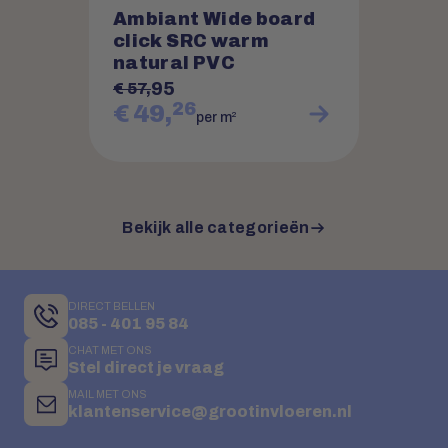
Ambiant Wide board
click SRC warm
natural PVC
95
€ 57,
26
€ 49,
2
per m
Bekijk alle categorieën
DIRECT BELLEN
085 - 401 95 84
CHAT MET ONS
Stel direct je vraag
MAIL MET ONS
klantenservice@grootinvloeren.nl