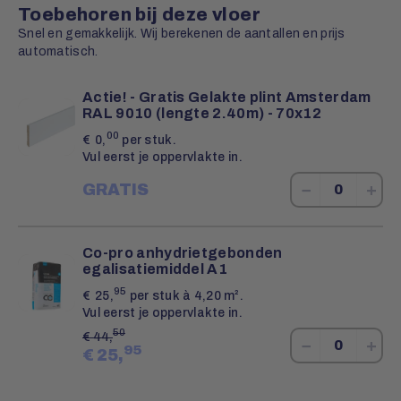
Toebehoren bij deze vloer
Snel en gemakkelijk. Wij berekenen de aantallen en prijs
automatisch.
Actie! - Gratis Gelakte plint Amsterdam
RAL 9010 (lengte 2.40m) - 70x12
00
€
0,
per stuk.
Vul eerst je oppervlakte in.
−
+
GRATIS
Co-pro anhydrietgebonden
egalisatiemiddel A1
95
€
25,
per stuk à 4,20 m².
Vul eerst je oppervlakte in.
50
€
44,
−
+
95
€
25,