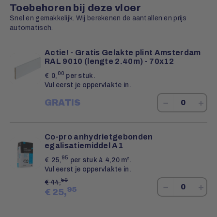
Toebehoren bij deze vloer
Snel en gemakkelijk. Wij berekenen de aantallen en prijs
automatisch.
Actie! - Gratis Gelakte plint Amsterdam
RAL 9010 (lengte 2.40m) - 70x12
00
€
0,
per stuk.
Vul eerst je oppervlakte in.
−
+
GRATIS
Co-pro anhydrietgebonden
egalisatiemiddel A1
95
€
25,
per stuk à 4,20 m².
Vul eerst je oppervlakte in.
50
€
44,
−
+
95
€
25,