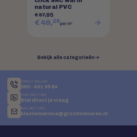
click SRC warm
natural PVC
95
€ 57,
26
€ 49,
2
per m
Bekijk alle categorieën
DIRECT BELLEN
085 - 401 95 84
CHAT MET ONS
Stel direct je vraag
MAIL MET ONS
klantenservice@grootinvloeren.nl