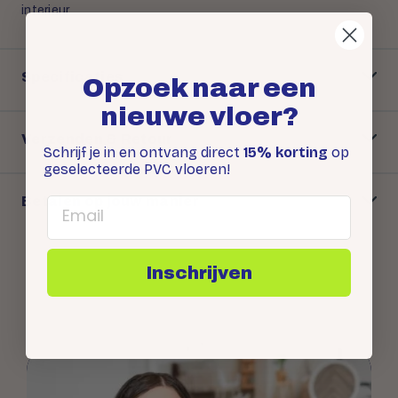
interieur.
Specificaties
Opzoek naar een
nieuwe vloer?
Verzenden & Retour
Schrijf je in en ontvang direct
15% korting
op
geselecteerde PVC vloeren!
Betalen op jouw manier
Email
Inschrijven
Snel antwoord op je
vraag: