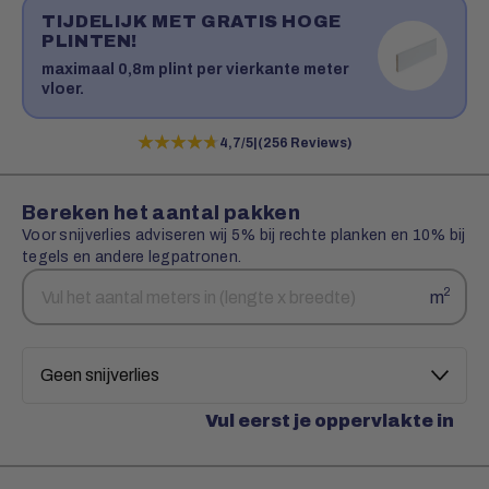
TIJDELIJK MET GRATIS HOGE
PLINTEN!
maximaal 0,8m plint per vierkante meter
vloer.
★★★★★
★★★★★
4,7/5
|
(256 Reviews)
Bereken het aantal pakken
Voor snijverlies adviseren wij 5% bij rechte planken en 10% bij
tegels en andere legpatronen.
Aantal
Snijverlies
2
m
vierkante
meters
Vul eerst je oppervlakte in