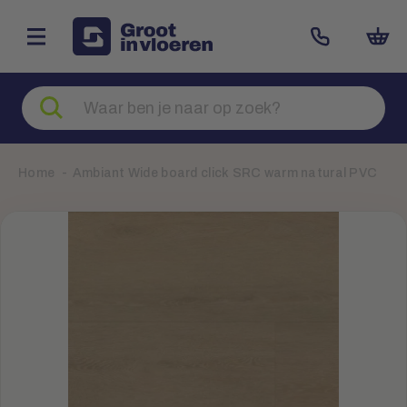
Zoeken
naar
producten
Home
Ambiant Wide board click SRC warm natural PVC