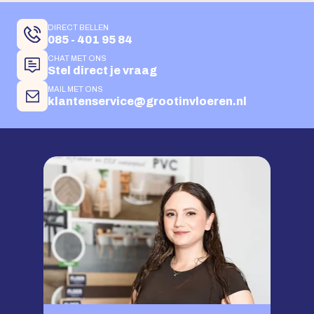
DIRECT BELLEN
085 - 401 95 84
CHAT MET ONS
Stel direct je vraag
MAIL MET ONS
klantenservice@grootinvloeren.nl