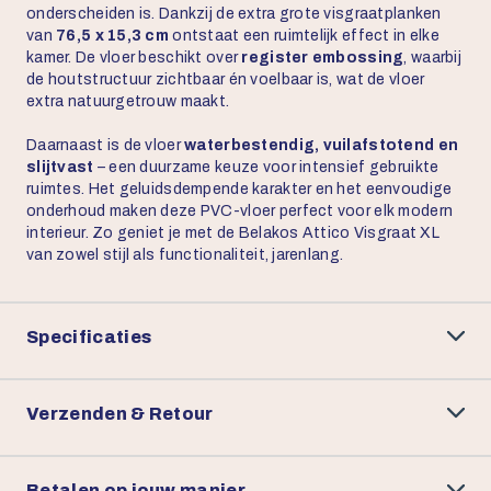
onderscheiden is. Dankzij de extra grote visgraatplanken
van
76,5 x 15,3 cm
ontstaat een ruimtelijk effect in elke
kamer. De vloer beschikt over
register embossing
, waarbij
de houtstructuur zichtbaar én voelbaar is, wat de vloer
extra natuurgetrouw maakt.
Daarnaast is de vloer
waterbestendig, vuilafstotend en
slijtvast
– een duurzame keuze voor intensief gebruikte
ruimtes. Het geluidsdempende karakter en het eenvoudige
onderhoud maken deze PVC-vloer perfect voor elk modern
interieur. Zo geniet je met de Belakos Attico Visgraat XL
van zowel stijl als functionaliteit, jarenlang.
Specificaties
Verzenden & Retour
Betalen op jouw manier