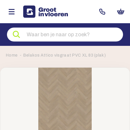
Zoeken
naar
producten
Home
Belakos Attico visgraat PVC XL 83 (plak)