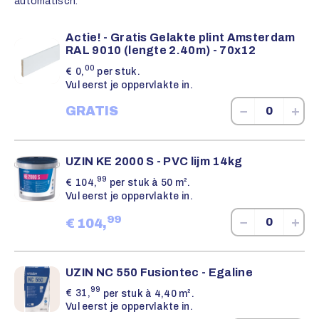
automatisch.
Actie! - Gratis Gelakte plint Amsterdam
RAL 9010 (lengte 2.40m) - 70x12
00
€
0,
per stuk.
Vul eerst je oppervlakte in.
−
+
GRATIS
UZIN KE 2000 S - PVC lijm 14kg
99
€
104,
per stuk à 50 m².
Vul eerst je oppervlakte in.
99
−
+
€
104,
UZIN NC 550 Fusiontec - Egaline
99
€
31,
per stuk à 4,40 m².
Vul eerst je oppervlakte in.