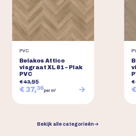
PVC
P
Belakos Attico
B
visgraat XL 81 – Plak
v
PVC
P
95
€ 43,
€
36
€ 37,
€
2
per m
Bekijk alle categorieën