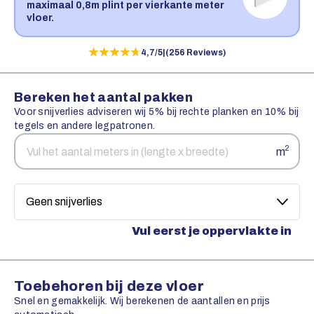
maximaal 0,8m plint per vierkante meter
vloer.
★★★★★
★★★★★
4,7/5
|
(256 Reviews)
Bereken het aantal pakken
Voor snijverlies adviseren wij 5% bij rechte planken en 10% bij
tegels en andere legpatronen.
Aantal
Snijverlies
2
m
vierkante
meters
Vul eerst je oppervlakte in
Toebehoren bij deze vloer
Snel en gemakkelijk. Wij berekenen de aantallen en prijs