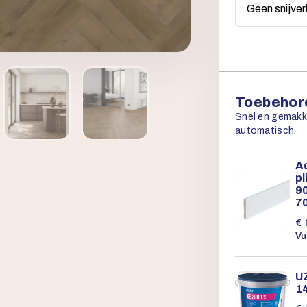
Toebehore
Snel en gemakkel
automatisch.
Ac
p
90
7
€
Vu
UZ
1