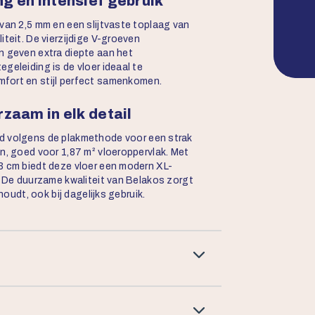
g en intensief gebruik
van 2,5 mm en een slijtvaste toplaag van
iteit. De vierzijdige V-groeven
n geven extra diepte aan het
geleiding is de vloer ideaal te
fort en stijl perfect samenkomen.
zaam in elk detail
d volgens de plakmethode voor een strak
n, goed voor 1,87 m² vloeroppervlak. Met
3 cm biedt deze vloer een modern XL-
. De duurzame kwaliteit van Belakos zorgt
houdt, ook bij dagelijks gebruik.