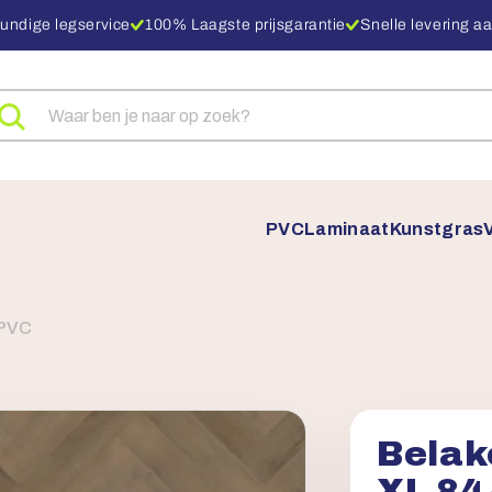
undige legservice
100% Laagste prijsgarantie
Snelle levering aa
eken
ar
oducten
PVC
Laminaat
Kunstgras
 PVC
Belak
XL 84