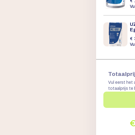
€
Vu
U
E
€
Vu
Totaalpri
Vul eerst het 
totaalprijs te