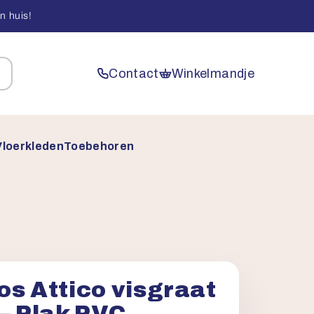
n huis!
Contact
Winkelmandje
Vloerkleden
Toebehoren
os Attico visgraat
 – Plak PVC