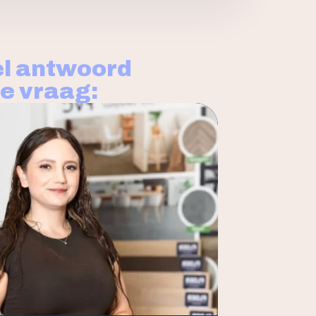
l antwoord
je vraag: