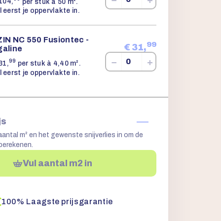
104,
per stuk à 50 m².
l eerst je oppervlakte in.
ZIN NC 550 Fusiontec -
99
€
31,
galine
−
+
99
31,
per stuk à 4,40 m².
l eerst je oppervlakte in.
—
js
aantal m² en het gewenste snijverlies in om de
 berekenen.
Vul aantal m2 in
100% Laagste prijsgarantie