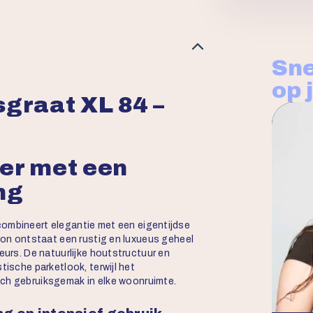
Sne
op 
sgraat XL 84 –
oer met een
ing
combineert elegantie met een eigentijdse
roon ontstaat een rustig en luxueus geheel
eurs. De natuurlijke houtstructuur en
tische parketlook, terwijl het
sch gebruiksgemak in elke woonruimte.