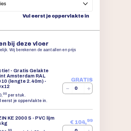
Vul eerst je oppervlakte in
n bij deze vloer
ijk. Wij berekenen de aantallen en prijs
tie! - Gratis Gelakte
lint Amsterdam RAL
GRATIS
10 (lengte 2.40m) -
0x12
−
+
00
0,
per stuk.
l eerst je oppervlakte in.
IN KE 2000 S - PVC lijm
99
€
104,
4kg
−
+
99