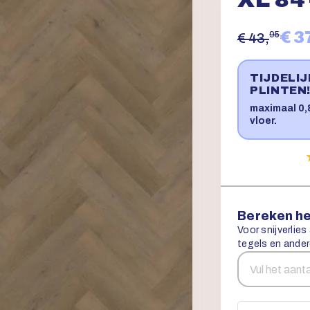
€ 3
95
€ 43,
TIJDELI
PLINTEN
maximaal 0,8
vloer.
Bereken he
Voor snijverlies
tegels en ander
Aantal
Snijverlies
vierkante
meters