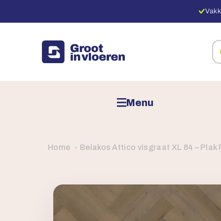
Vakk
Zo
na
pr
Menu
Home
Belakos Attico visgraat XL 84 – Plak