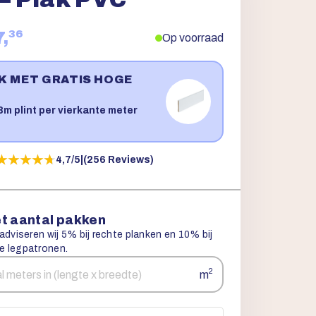
36
7,
Op voorraad
JK MET GRATIS HOGE
!
m plint per vierkante meter
★★★★★
★★★★★
4,7/5
|
(256 Reviews)
t aantal pakken
 adviseren wij 5% bij rechte planken en 10% bij
e legpatronen.
2
m