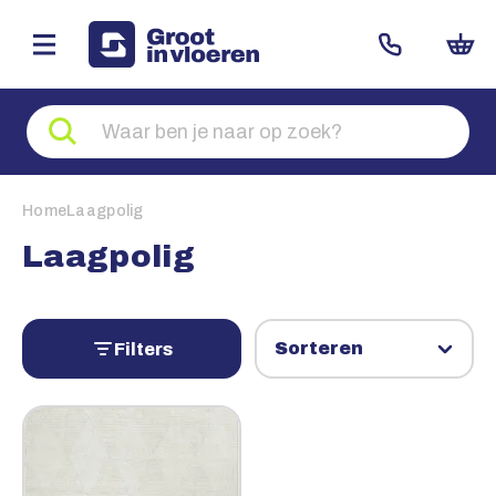
Zoeken
naar
producten
Home
Laagpolig
Laagpolig
Filters