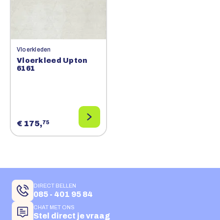
Vloerkleden
Vloerkleed Upton
6161
€ 175,
75
DIRECT BELLEN
085 - 401 95 84
CHAT MET ONS
Stel direct je vraag