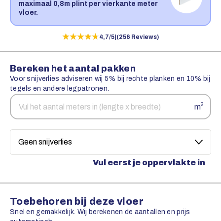
maximaal 0,8m plint per vierkante meter
vloer.
★★★★★
★★★★★
4,7/5
|
(256 Reviews)
Bereken het aantal pakken
Voor snijverlies adviseren wij 5% bij rechte planken en 10% bij
tegels en andere legpatronen.
Aantal
Snijverlies
2
m
vierkante
meters
Vul eerst je oppervlakte in
Toebehoren bij deze vloer
Snel en gemakkelijk. Wij berekenen de aantallen en prijs