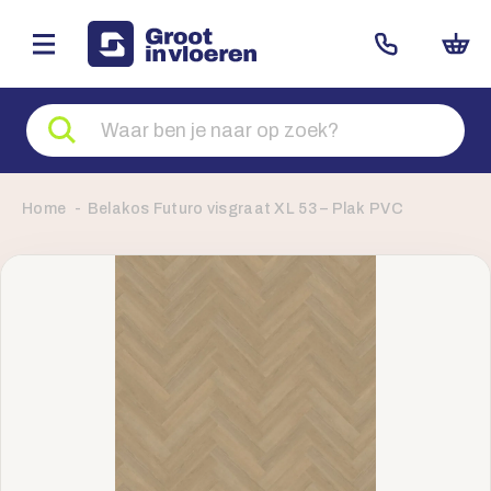
Zoeken
naar
producten
Home
Belakos Futuro visgraat XL 53 – Plak PVC