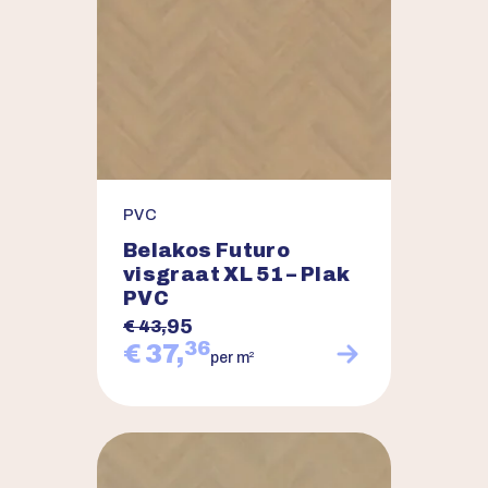
PVC
Belakos Futuro
visgraat XL 51 – Plak
PVC
95
€ 43,
36
€ 37,
2
per m