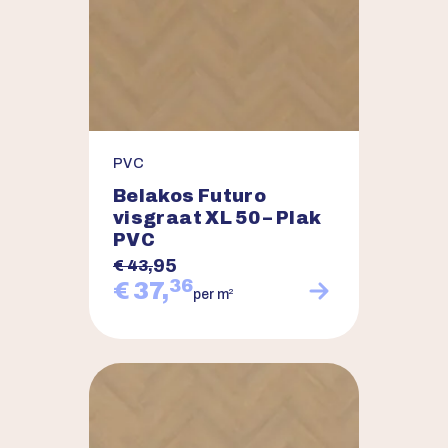
PVC
Belakos Futuro
visgraat XL 50 – Plak
PVC
95
€ 43,
36
€ 37,
2
per m