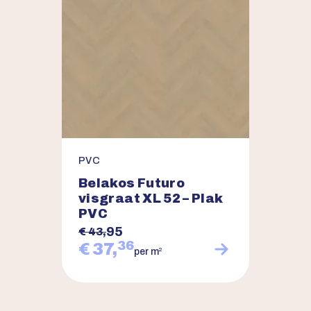
PVC
Belakos Futuro
visgraat XL 52 – Plak
PVC
95
€ 43,
36
€ 37,
2
per m