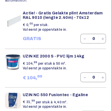
automatisch.
Actie! - Gratis Gelakte plint Amsterdam
RAL 9010 (lengte 2.40m) - 70x12
00
€
0,
per stuk.
Vul eerst je oppervlakte in.
−
+
GRATIS
UZIN KE 2000 S - PVC lijm 14kg
99
€
104,
per stuk à 50 m².
Vul eerst je oppervlakte in.
99
−
+
€
104,
UZIN NC 550 Fusiontec - Egaline
99
€
31,
per stuk à 4,40 m².
Vul eerst je oppervlakte in.