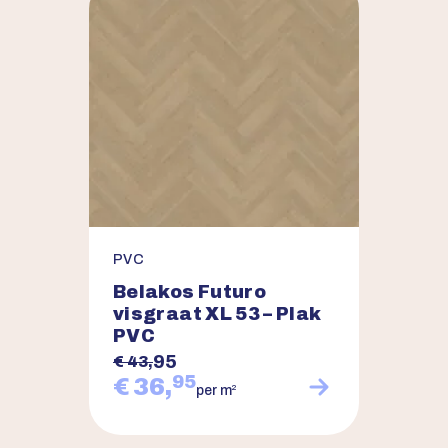
PVC
Belakos Futuro
visgraat XL 53 – Plak
PVC
95
€ 43,
95
€ 36,
2
per m