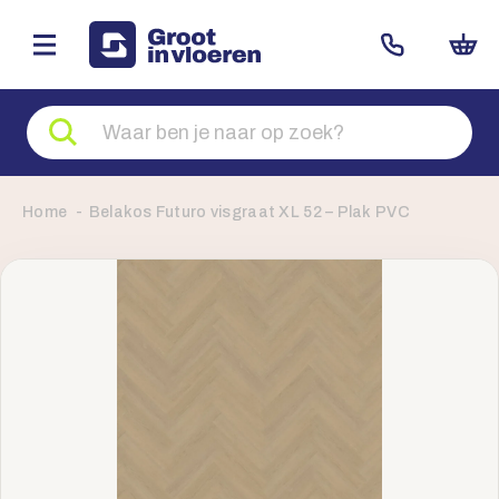
Zoeken
naar
producten
Home
Belakos Futuro visgraat XL 52 – Plak PVC