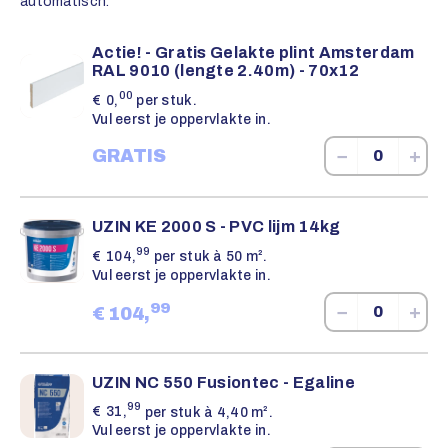
automatisch.
Actie! - Gratis Gelakte plint Amsterdam
RAL 9010 (lengte 2.40m) - 70x12
00
€
0,
per stuk.
Vul eerst je oppervlakte in.
−
+
GRATIS
UZIN KE 2000 S - PVC lijm 14kg
99
€
104,
per stuk à 50 m².
Vul eerst je oppervlakte in.
99
−
+
€
104,
UZIN NC 550 Fusiontec - Egaline
99
€
31,
per stuk à 4,40 m².
Vul eerst je oppervlakte in.