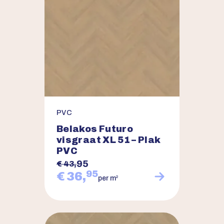
PVC
Belakos Futuro
visgraat XL 51 – Plak
PVC
95
€ 43,
95
€ 36,
2
per m