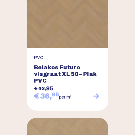
PVC
Belakos Futuro
visgraat XL 50 – Plak
PVC
95
€ 43,
95
€ 36,
2
per m