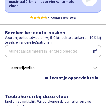
maximaal 0,8m plint per vierkante meter
vloer.
★★★★★
★★★★★
4,7/5
|
(256 Reviews)
Bereken het aantal pakken
Voor snijverlies adviseren wij 5% bij rechte planken en 10% bij
tegels en andere legpatronen.
Aantal
Snijverlies
2
m
vierkante
meters
Vul eerst je oppervlakte in
Toebehoren bij deze vloer
Snel en gemakkelijk. Wij berekenen de aantallen en prijs