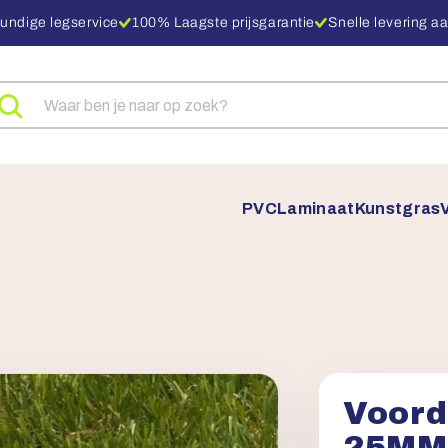
undige legservice
100% Laagste prijsgarantie
Snelle levering aa
eken
ar
oducten
PVC
Laminaat
Kunstgras
Voord
25MM 