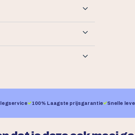
legservice
100% Laagste prijsgarantie
Snelle leve