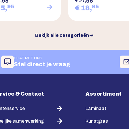
95
95
,
€ 27,
95
95
15,
€ 18,
Bekijk alle categorieën
CHAT MET ONS
Stel direct je vraag
rvice & Contact
Assortiment
ntenservice
Laminaat
elijke samenwerking
Kunstgras