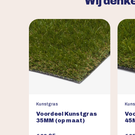
Wij denke
Kunstgras
Kuns
Voordeel Kunstgras
Voo
35MM (op maat)
45