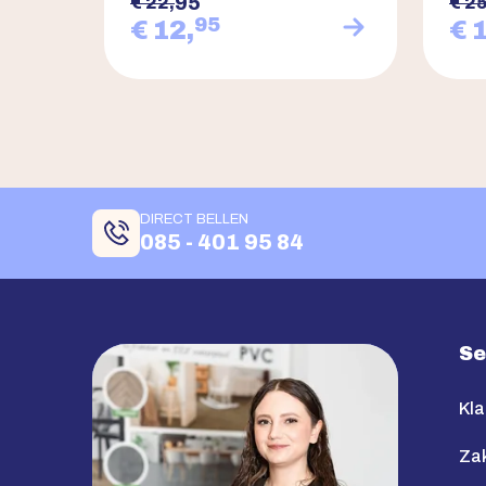
95
€ 22,
€ 25
95
€ 12,
€ 
DIRECT BELLEN
085 - 401 95 84
Se
Kla
Zak