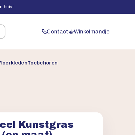
n huis!
Contact
Winkelmandje
Vloerkleden
Toebehoren
eel Kunstgras
(op maat)