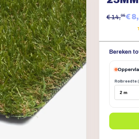
€ 8,
95
€ 14,
Bereken to
Oppervla
Rolbreedte (