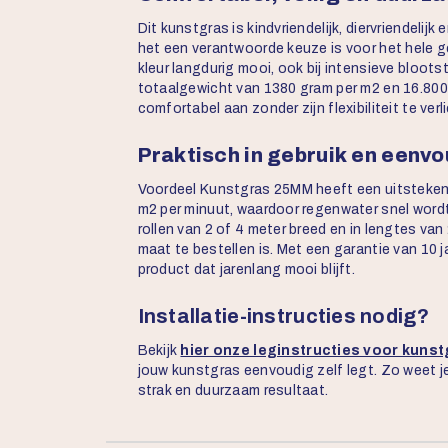
Dit kunstgras is kindvriendelijk, diervriendelijk
het een verantwoorde keuze is voor het hele ge
kleur langdurig mooi, ook bij intensieve bloots
totaalgewicht van 1380 gram per m2 en 16.800 
comfortabel aan zonder zijn flexibiliteit te verl
Praktisch in gebruik en eenvo
Voordeel Kunstgras 25MM heeft een uitstekend
m2 per minuut, waardoor regenwater snel wordt
rollen van 2 of 4 meter breed en in lengtes va
maat te bestellen is. Met een garantie van 10 
product dat jarenlang mooi blijft.
Installatie-instructies nodig?
Bekijk
hier onze leginstructies voor kuns
jouw kunstgras eenvoudig zelf legt. Zo weet je
strak en duurzaam resultaat.