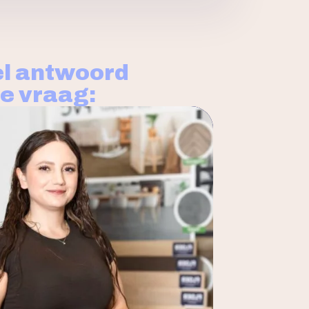
l antwoord
je vraag: