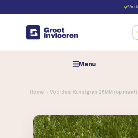
Vakk
Zo
na
pr
Menu
Home
Voordeel Kunstgras 25MM (op maat)