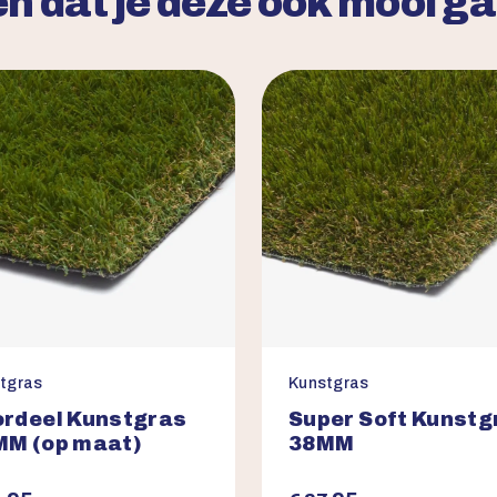
n dat je deze ook mooi g
tgras
Kunstgras
rdeel Kunstgras
Super Soft Kunstg
MM (op maat)
38MM