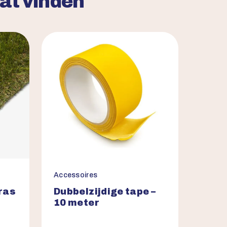
aat vinden
Accessoires
ras
Dubbelzijdige tape –
10 meter