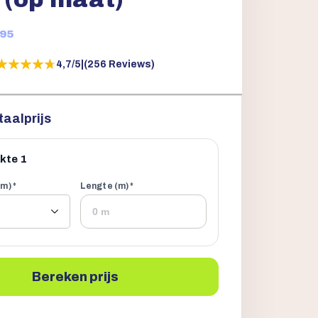
95
★★★★★
★★★★★
4,7/5
|
(256 Reviews)
taalprijs
kte 1
m) *
Lengte (m) *
Bereken prijs