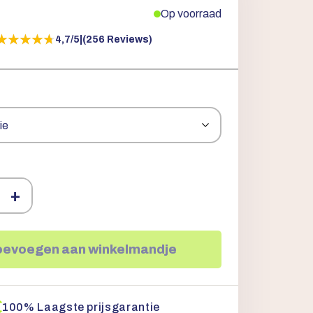
Op voorraad
★★★★★
★★★★★
4,7/5
|
(256 Reviews)
+
oevoegen aan winkelmandje
100% Laagste prijsgarantie