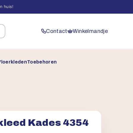
n huis!
Contact
Winkelmandje
Vloerkleden
Toebehoren
kleed Kades 4354