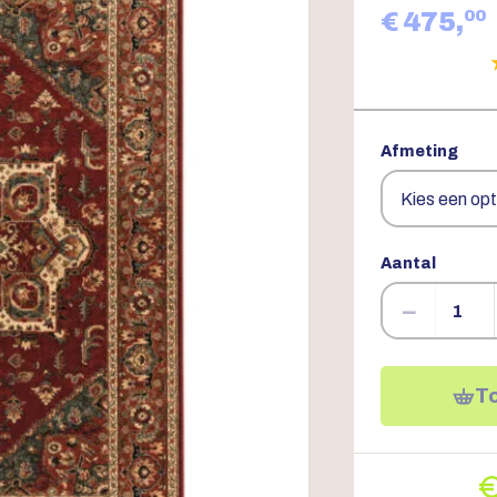
00
€ 475,
Afmeting
Aantal
−
T