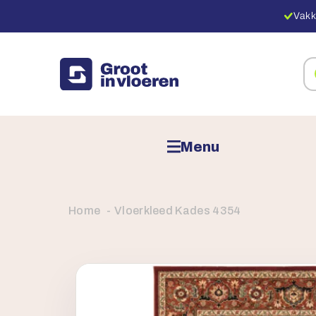
Vakk
Zo
na
pr
Menu
Home
Vloerkleed Kades 4354