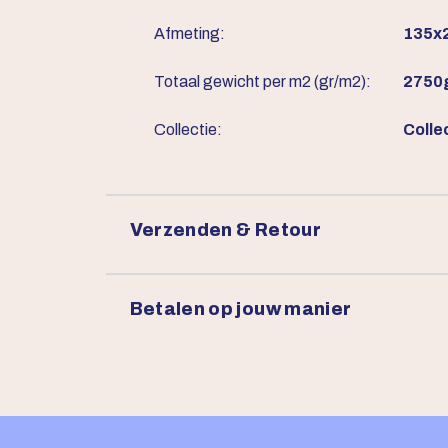
Afmeting:
135x2
Totaal gewicht per m2 (gr/m2):
2750
Collectie:
Colle
Verzenden & Retour
Betalen op jouw manier