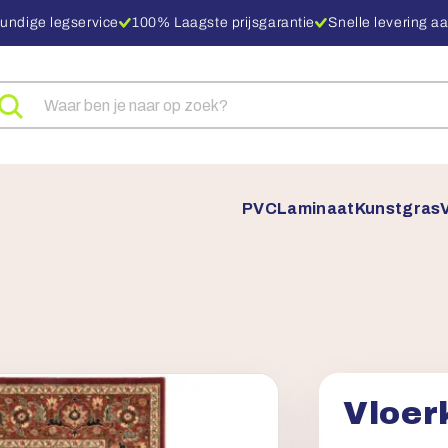
undige legservice
100% Laagste prijsgarantie
Snelle levering aa
eken
ar
oducten
PVC
Laminaat
Kunstgras
Vloer