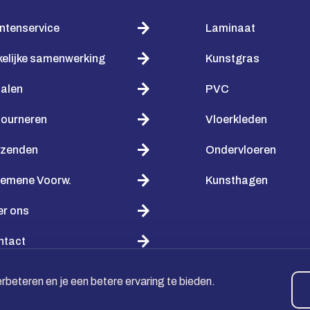
ntenservice
Laminaat
elijke samenwerking
Kunstgras
alen
PVC
tourneren
Vloerkleden
rzenden
Ondervloeren
gemene Voorw.
Kunsthagen
er ons
ntact
beteren en je een betere ervaring te bieden.