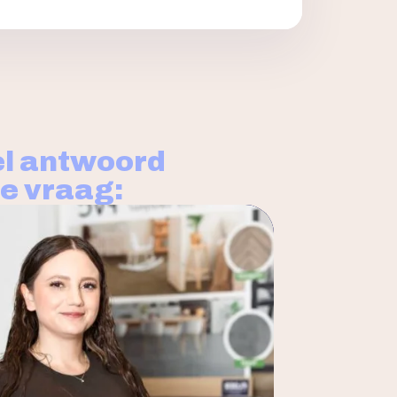
l antwoord
je vraag: