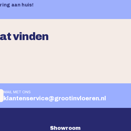
ring aan huis!
aat vinden
MAIL MET ONS
klantenservice@grootinvloeren.nl
Showroom