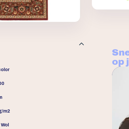
Sne
op 
color
00
m
g/m2
 Wol