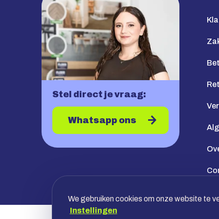
Kla
Zak
Bet
Re
Stel direct je vraag:
Ve
Whatsapp ons
Al
Ov
Co
We gebruiken cookies om onze website te ver
Instellingen