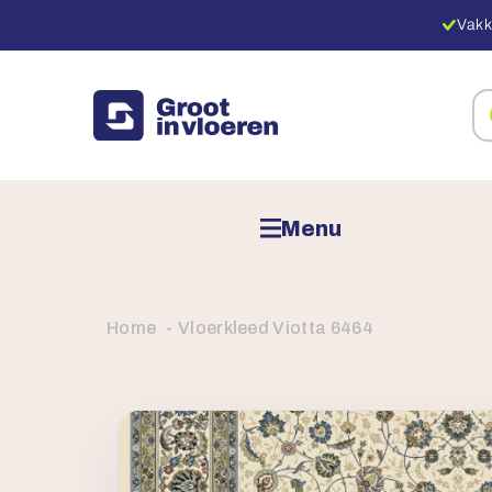
Vakk
Zo
na
pr
Menu
Home
Vloerkleed Viotta 6464