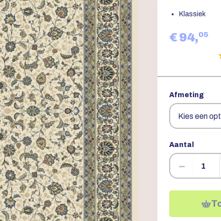
Klassiek
05
€ 94,
Afmeting
Aantal
−
T