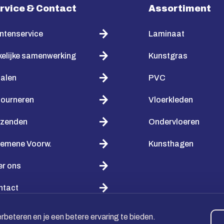
rvice & Contact
Assortiment
ntenservice
Laminaat
elijke samenwerking
Kunstgras
alen
PVC
tourneren
Vloerkleden
rzenden
Ondervloeren
gemene Voorw.
Kunsthagen
er ons
ntact
beteren en je een betere ervaring te bieden.