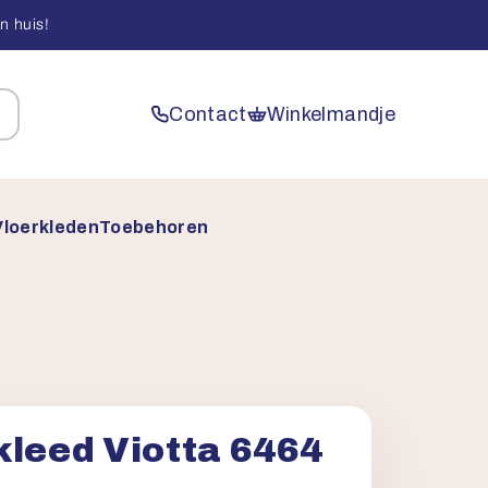
n huis!
Contact
Winkelmandje
Vloerkleden
Toebehoren
kleed Viotta 6464