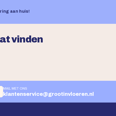
ring aan huis!
aat vinden
MAIL MET ONS
klantenservice@grootinvloeren.nl