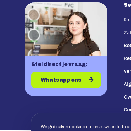
Se
Kla
Zak
Bet
Re
Stel direct je vraag:
Ve
Whatsapp ons
Al
Ov
Co
We gebruiken cookies om onze website te ver