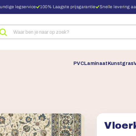
undige legservice
100% Laagste prijsgarantie
Snelle levering aa
eken
ar
oducten
PVC
Laminaat
Kunstgras
Vloer