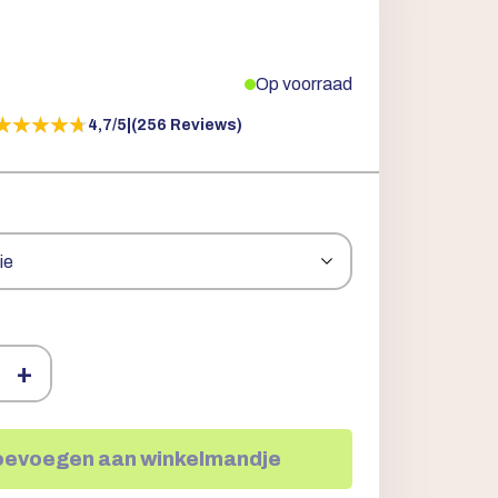
Op voorraad
★★★★★
★★★★★
4,7/5
|
(256 Reviews)
+
oevoegen aan winkelmandje