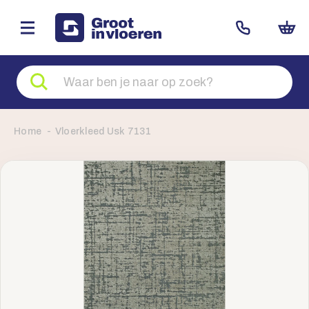
Zoeken
naar
producten
Home
Vloerkleed Usk 7131