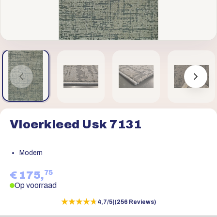
Vloerkleed Usk 7131
Modern
75
€ 175,
Op voorraad
★★★★★
★★★★★
4,7/5
|
(256 Reviews)