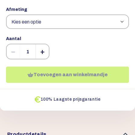
Afmeting
Aantal
−
+
Toevoegen aan winkelmandje
100% Laagste prijsgarantie
Productdetails