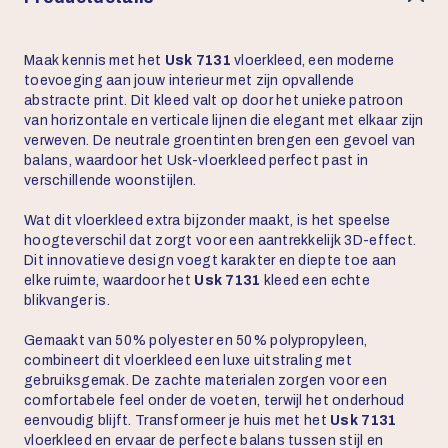
Maak kennis met het
Usk 7131
vloerkleed, een moderne
toevoeging aan jouw interieur met zijn opvallende
abstracte print. Dit kleed valt op door het unieke patroon
van horizontale en verticale lijnen die elegant met elkaar zijn
verweven. De neutrale groentinten brengen een gevoel van
balans, waardoor het Usk-vloerkleed perfect past in
verschillende woonstijlen.
Wat dit vloerkleed extra bijzonder maakt, is het speelse
hoogteverschil dat zorgt voor een aantrekkelijk 3D-effect.
Dit innovatieve design voegt karakter en diepte toe aan
elke ruimte, waardoor het
Usk 7131
kleed een echte
blikvanger is.
Gemaakt van 50% polyester en 50% polypropyleen,
combineert dit vloerkleed een luxe uitstraling met
gebruiksgemak. De zachte materialen zorgen voor een
comfortabele feel onder de voeten, terwijl het onderhoud
eenvoudig blijft. Transformeer je huis met het
Usk 7131
vloerkleed en ervaar de perfecte balans tussen stijl en