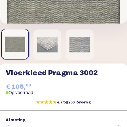
Vloerkleed Pragma 3002
00
€ 105,
Op voorraad
★★★★★
★★★★★
4,7/5
|
(256 Reviews)
Afmeting