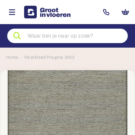
Zoeken
naar
producten
Home
Vloerkleed Pragma 3002