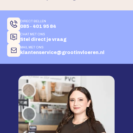
DIRECT BELLEN
085 - 401 95 84
CHAT MET ONS
Stel direct je vraag
MAIL MET ONS
klantenservice@grootinvloeren.nl