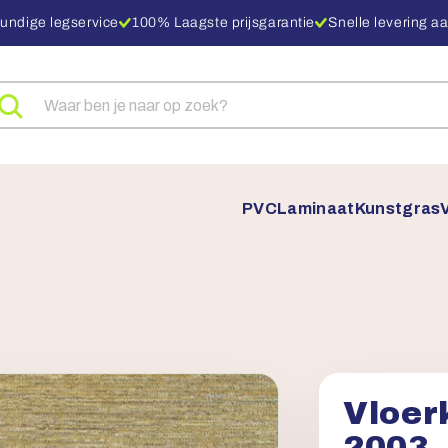
undige legservice
100% Laagste prijsgarantie
Snelle levering aa
eken
ar
oducten
PVC
Laminaat
Kunstgras
Vloer
2003