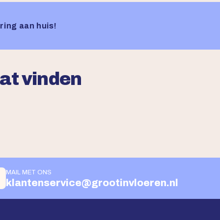
ring aan huis!
aat vinden
MAIL MET ONS
klantenservice@grootinvloeren.nl