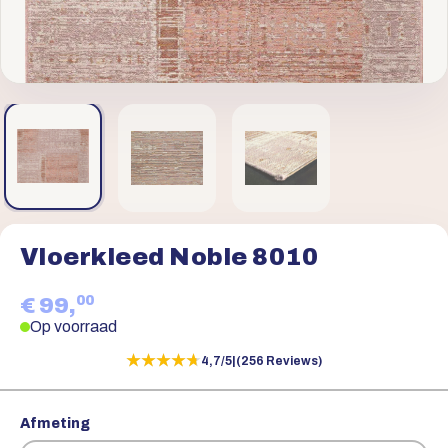
Vloerkleed Noble 8010
00
€ 99,
Op voorraad
★★★★★
★★★★★
4,7/5
|
(256 Reviews)
Afmeting