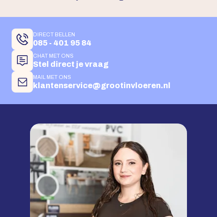
DIRECT BELLEN
085 - 401 95 84
CHAT MET ONS
Stel direct je vraag
MAIL MET ONS
klantenservice@grootinvloeren.nl