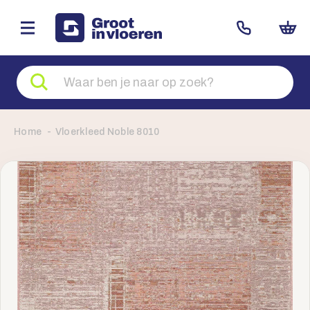
Zoeken
naar
producten
Home
Vloerkleed Noble 8010