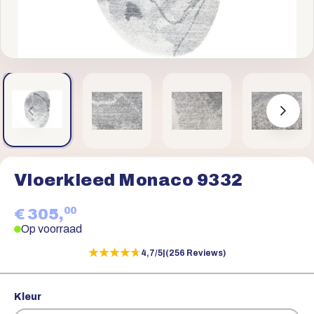
Vloerkleed Monaco 9332
00
€ 305,
Op voorraad
★★★★★
★★★★★
4,7/5
|
(256 Reviews)
Kleur