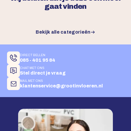
gaat vinden
Bekijk alle categorieën
DIRECT BELLEN
085 - 401 95 84
CHAT MET ONS
Stel direct je vraag
MAIL MET ONS
klantenservice@grootinvloeren.nl