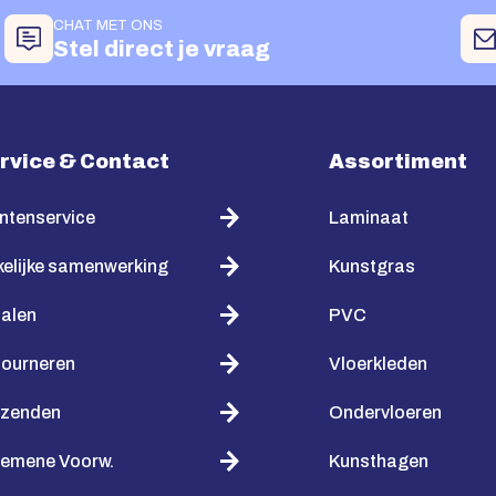
CHAT MET ONS
Stel direct je vraag
rvice & Contact
Assortiment
ntenservice
Laminaat
elijke samenwerking
Kunstgras
alen
PVC
tourneren
Vloerkleden
rzenden
Ondervloeren
gemene Voorw.
Kunsthagen