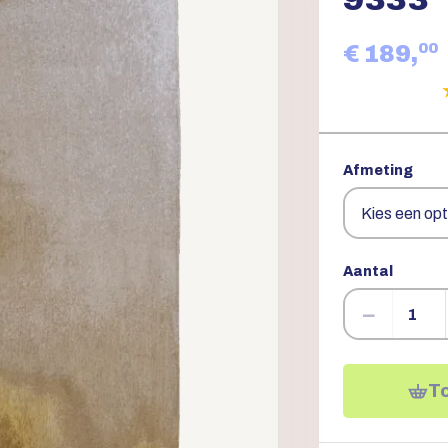
00
€ 189,
Afmeting
Aantal
−
T