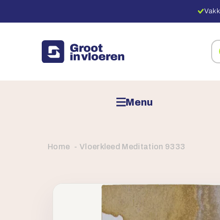
Vakk
Zo
na
pr
Menu
Home
Vloerkleed Meditation 9333