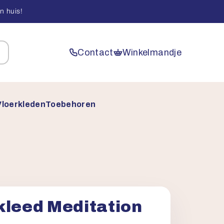
n huis!
Contact
Winkelmandje
Vloerkleden
Toebehoren
kleed Meditation