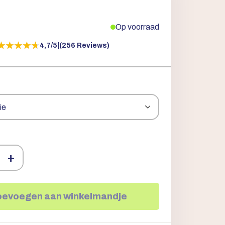
Op voorraad
★★★★★
★★★★★
4,7/5
|
(256 Reviews)
+
oevoegen aan winkelmandje