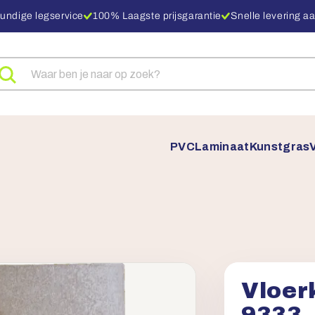
undige legservice
100% Laagste prijsgarantie
Snelle levering aa
eken
ar
oducten
PVC
Laminaat
Kunstgras
Vloer
9333