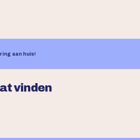
ring aan huis!
aat vinden