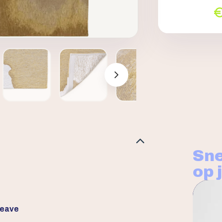
Sne
op 
weave