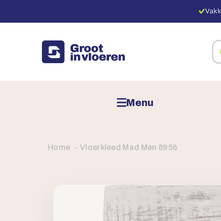
Vakk
Zo
na
pr
Menu
Home
Vloerkleed Mad Men 8956