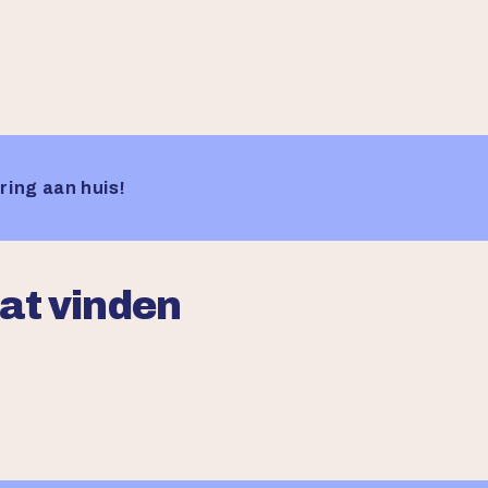
ring aan huis!
aat vinden