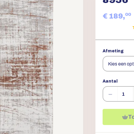
00
€ 189,
Afmeting
Aantal
−
T