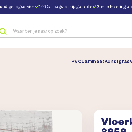
undige legservice
100% Laagste prijsgarantie
Snelle levering aa
eken
ar
oducten
PVC
Laminaat
Kunstgras
Vloer
8956