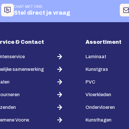
CHAT MET ONS
Stel direct je vraag
rvice & Contact
Assortiment
ntenservice
Laminaat
elijke samenwerking
Kunstgras
alen
PVC
tourneren
Vloerkleden
rzenden
Ondervloeren
gemene Voorw.
Kunsthagen