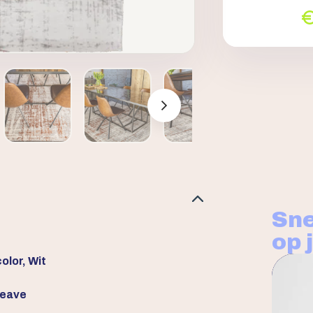
Sne
op 
olor, Wit
weave