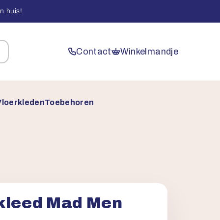
n huis!
Contact
Winkelmandje
Vloerkleden
Toebehoren
kleed Mad Men