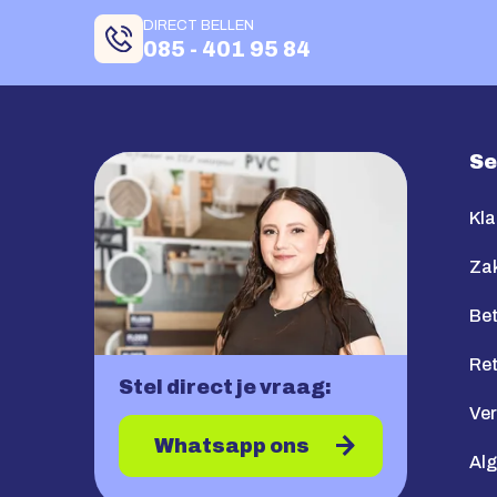
DIRECT BELLEN
085 - 401 95 84
Se
Kla
Zak
Bet
Re
Stel direct je vraag:
Ve
Whatsapp ons
Al