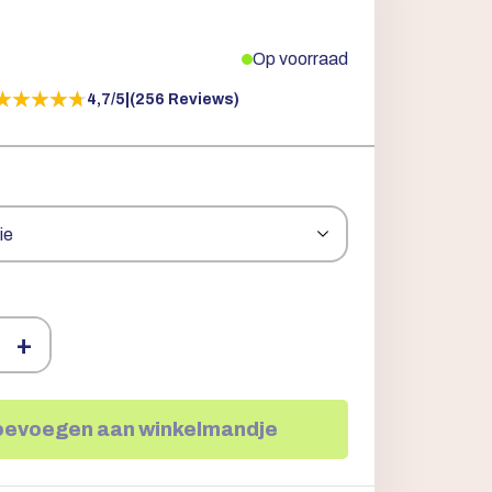
Op voorraad
★★★★★
★★★★★
4,7/5
|
(256 Reviews)
+
oevoegen aan winkelmandje