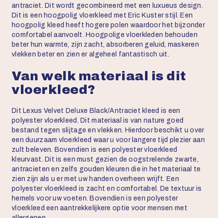
antraciet. Dit wordt gecombineerd met een luxueus design.
Dit is een hoogpolig vloerkleed met Eric Kuster stijl. Een
hoogpolig kleed heeft hogere polen waardoor het bijzonder
comfortabel aanvoelt. Hoogpolige vloerkleden behouden
beter hun warmte, zijn zacht, absorberen geluid, maskeren
vlekken beter en zien er algeheel fantastisch uit.
Van welk materiaal is dit
vloerkleed?
Dit Lexus Velvet Deluxe Black/Antraciet kleed is een
polyester vloerkleed. Dit materiaal is van nature goed
bestand tegen slijtage en vlekken. Hierdoor beschikt u over
een duurzaam vloerkleed waar u voor langere tijd plezier aan
zult beleven. Bovendien is een polyester vloerkleed
kleurvast. Dit is een must gezien de oogstrelende zwarte,
antracieten en zelfs gouden kleuren die in het materiaal te
zien zijn als u er met uw handen overheen wrijft. Een
polyester vloerkleed is zacht en comfortabel. De textuur is
hemels voor uw voeten. Bovendien is een polyester
vloerkleed een aantrekkelijkere optie voor mensen met
allergenen.