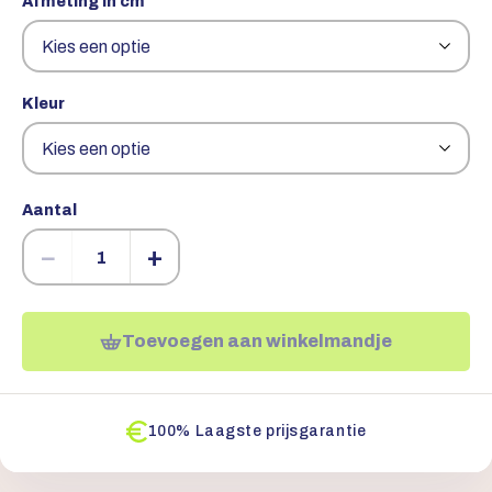
Afmeting in cm
Kleur
Aantal
−
+
Toevoegen aan winkelmandje
100% Laagste prijsgarantie