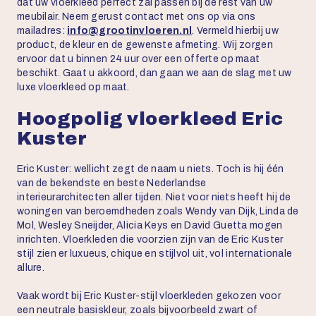
dat uw vloerkleed perfect zal passen bij de rest van uw
meubilair. Neem gerust contact met ons op via ons
mailadres:
info@grootinvloeren.nl
. Vermeld hierbij uw
product, de kleur en de gewenste afmeting. Wij zorgen
ervoor dat u binnen 24 uur over een offerte op maat
beschikt. Gaat u akkoord, dan gaan we aan de slag met uw
luxe vloerkleed op maat.
Hoogpolig vloerkleed Eric
Kuster
Eric Kuster: wellicht zegt de naam u niets. Toch is hij één
van de bekendste en beste Nederlandse
interieurarchitecten aller tijden. Niet voor niets heeft hij de
woningen van beroemdheden zoals Wendy van Dijk, Linda de
Mol, Wesley Sneijder, Alicia Keys en David Guetta mogen
inrichten. Vloerkleden die voorzien zijn van de Eric Kuster
stijl zien er luxueus, chique en stijlvol uit, vol internationale
allure.
Vaak wordt bij Eric Kuster-stijl vloerkleden gekozen voor
een neutrale basiskleur, zoals bijvoorbeeld zwart of