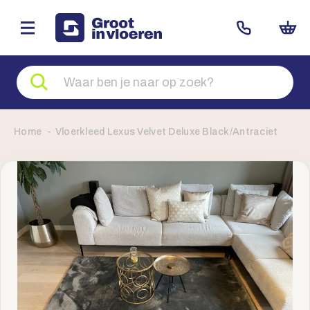
Zoeken
naar
producten
Home
Vloerkleed Lexus Velvet Deluxe Black/Antraciet