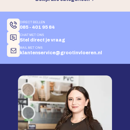
DIRECT BELLEN
085 - 401 95 84
CHAT MET ONS
Stel direct je vraag
MAIL MET ONS
klantenservice@grootinvloeren.nl