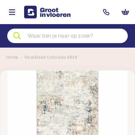
Zoeken
naar
producten
Home
Vloerkleed Colorado 6616