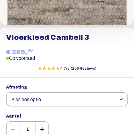
Vloerkleed Cambell 3
00
€ 285,
Op voorraad
★★★★★
★★★★★
4,7/5
|
(256 Reviews)
Afmeting
Aantal
−
+