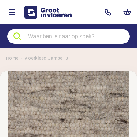
Zoeken
naar
producten
Home
Vloerkleed Cambell 3