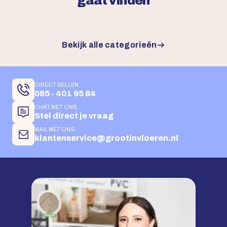
gaat vinden
Bekijk alle categorieën
DIRECT BELLEN
085 - 401 95 84
CHAT MET ONS
Stel direct je vraag
MAIL MET ONS
klantenservice@grootinvloeren.nl