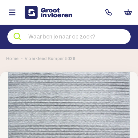
Zoeken
naar
producten
Home
Vloerkleed Bumper 5039