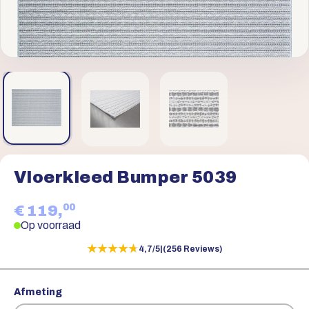
Vloerkleed Bumper 5039
00
€ 119,
Op voorraad
★★★★★
★★★★★
4,7/5
|
(256 Reviews)
Afmeting