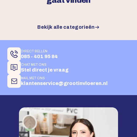
gaat vinden
Bekijk alle categorieën
DIRECT BELLEN
085 - 401 95 84
CHAT MET ONS
Stel direct je vraag
MAIL MET ONS
klantenservice@grootinvloeren.nl