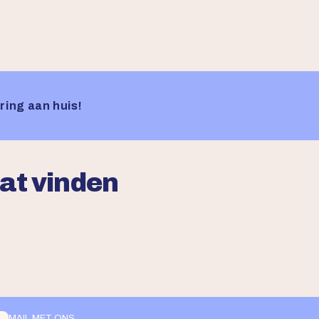
ring aan huis!
aat vinden
MAIL MET ONS