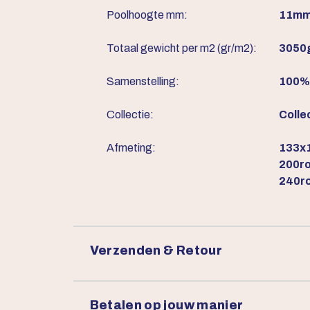
Poolhoogte mm:
11m
Totaal gewicht per m2 (gr/m2):
3050
Samenstelling:
100% 
Collectie:
Colle
Afmeting:
133x1
200ro
240r
Verzenden & Retour
Betalen op jouw manier