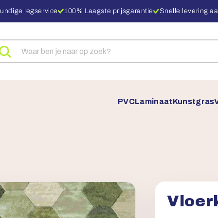
undige legservice
100% Laagste prijsgarantie
Snelle levering aa
eken
ar
oducten
PVC
Laminaat
Kunstgras
Vloer