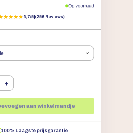
Op voorraad
★★★★★
★★★★★
4,7/5
|
(256 Reviews)
+
oevoegen aan winkelmandje
100% Laagste prijsgarantie