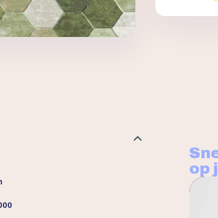
Sne
op 
n
000