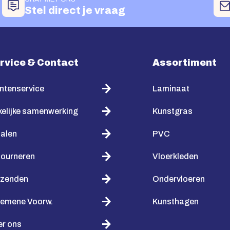
Stel direct je vraag
rvice & Contact
Assortiment
ntenservice
Laminaat
elijke samenwerking
Kunstgras
alen
PVC
tourneren
Vloerkleden
rzenden
Ondervloeren
gemene Voorw.
Kunsthagen
er ons