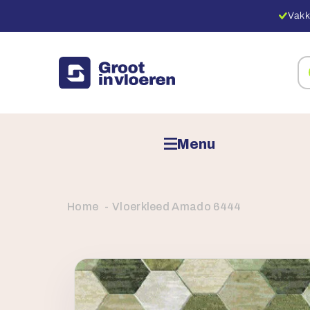
Vakk
Zo
na
pr
Menu
Home
Vloerkleed Amado 6444