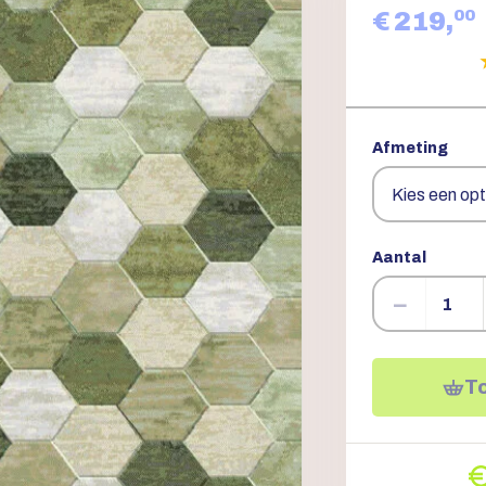
00
€ 219,
Afmeting
Aantal
−
T