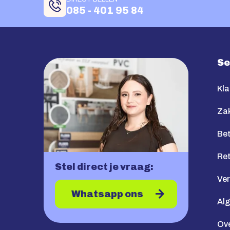
085 - 401 95 84
Se
Kla
Zak
Bet
Re
Stel direct je vraag:
Ve
Whatsapp ons
Al
Ov