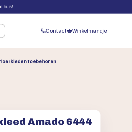
n huis!
Contact
Winkelmandje
Vloerkleden
Toebehoren
kleed Amado 6444