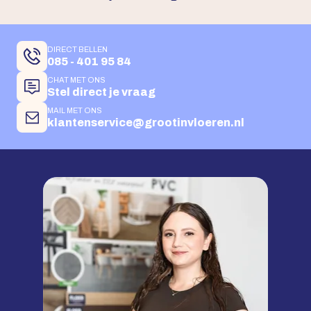
DIRECT BELLEN
085 - 401 95 84
CHAT MET ONS
Stel direct je vraag
MAIL MET ONS
klantenservice@grootinvloeren.nl