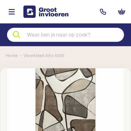
Zoeken
naar
producten
Home
Vloerkleed Alto 9293