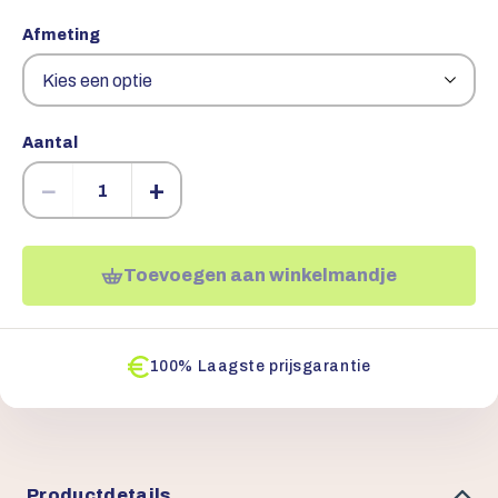
Afmeting
Aantal
−
+
Toevoegen aan winkelmandje
100% Laagste prijsgarantie
Productdetails