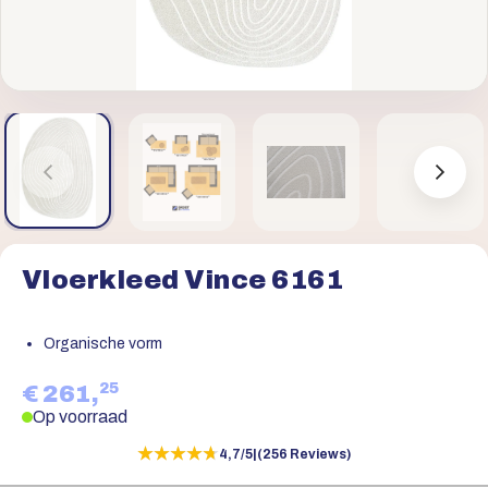
Vloerkleed Vince 6161
Organische vorm
25
€ 261,
Op voorraad
★★★★★
★★★★★
4,7/5
|
(256 Reviews)