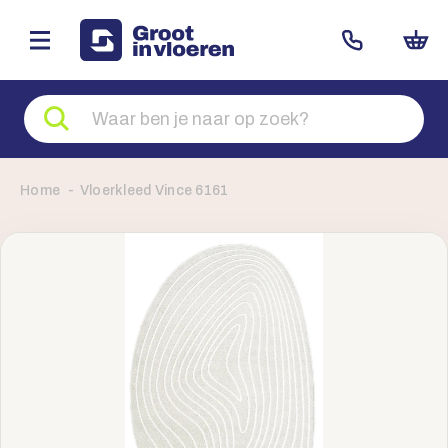
Zoeken
naar
producten
Home
Vloerkleed Vince 6161