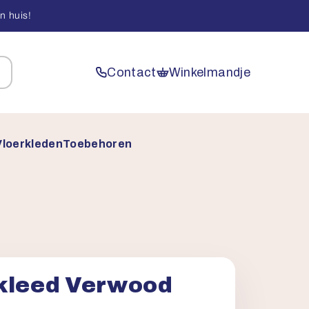
n huis!
Contact
Winkelmandje
Vloerkleden
Toebehoren
kleed Verwood