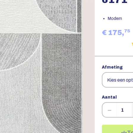
Modern
75
€ 175,
Afmeting
Aantal
−
T