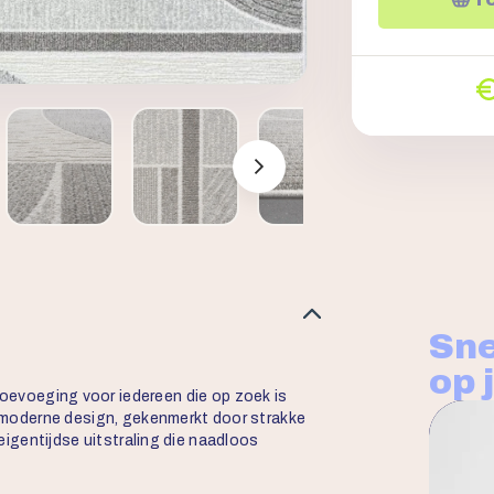
Sne
op 
toevoeging voor iedereen die op zoek is
jn moderne design, gekenmerkt door strakke
n eigentijdse uitstraling die naadloos