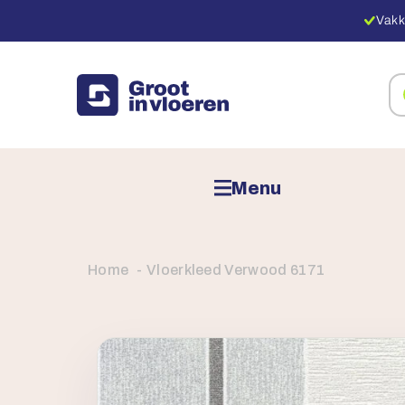
Vakk
Zo
na
pr
Menu
Home
Vloerkleed Verwood 6171