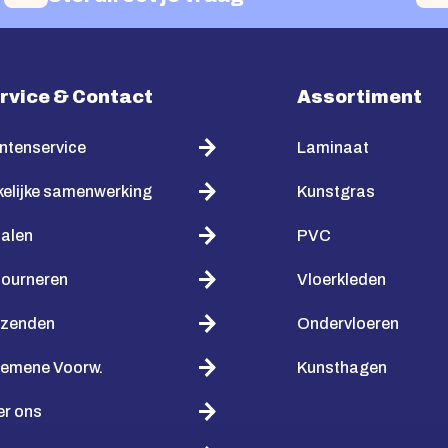
rvice & Contact
Assortiment
ntenservice
Laminaat
elijke samenwerking
Kunstgras
alen
PVC
tourneren
Vloerkleden
rzenden
Ondervloeren
gemene Voorw.
Kunsthagen
er ons