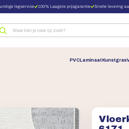
undige legservice
100% Laagste prijsgarantie
Snelle levering aa
eken
ar
oducten
PVC
Laminaat
Kunstgras
Vloer
6171