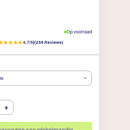
Op voorraad
★★★★★
★★★★★
4,7/5
|
(256 Reviews)
+
oevoegen aan winkelmandje