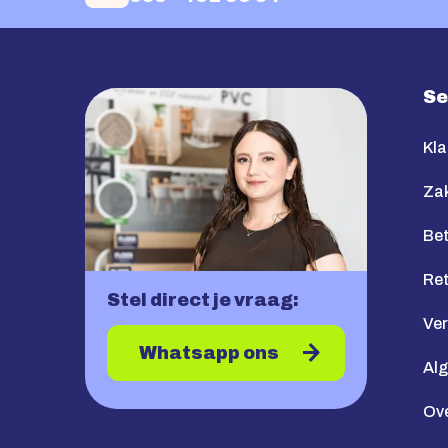
Se
Kla
Zak
Bet
Re
Stel direct je vraag:
Ve
Whatsapp ons
Al
Ov