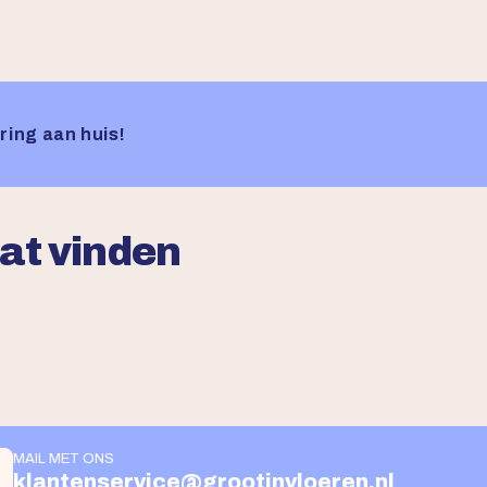
ring aan huis!
aat vinden
MAIL MET ONS
klantenservice@grootinvloeren.nl