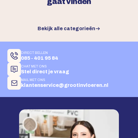
gaat vinden
Bekijk alle categorieën
DIRECT BELLEN
085 - 401 95 84
CHAT MET ONS
Stel direct je vraag
MAIL MET ONS
klantenservice@grootinvloeren.nl