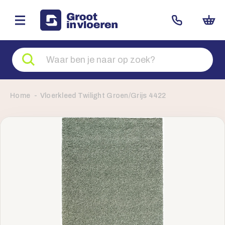
Zoeken
naar
producten
Home
Vloerkleed Twilight Groen/Grijs 4422