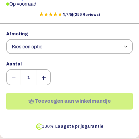
Op voorraad
★★★★★
★★★★★
4,7/5
|
(256 Reviews)
Afmeting
Aantal
−
+
Toevoegen aan winkelmandje
100% Laagste prijsgarantie