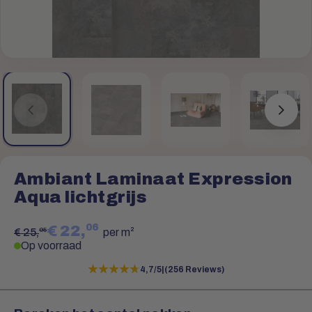
Ambiant Laminaat Expression
Aqua lichtgrijs
06
€ 22,
95
€ 25,
per m²
Op voorraad
★★★★★
★★★★★
4,7/5
|
(256 Reviews)