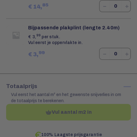
85
−
+
€
14,
Bijpassende plakplint (lengte 2.40m)
99
€
3,
per stuk.
Vul eerst je oppervlakte in.
99
−
+
€
3,
—
Totaalprijs
Vul eerst het aantal m² en het gewenste snijverlies in om
de totaalprijs te berekenen.
Vul aantal m2 in
100% Laagste prijsgarantie