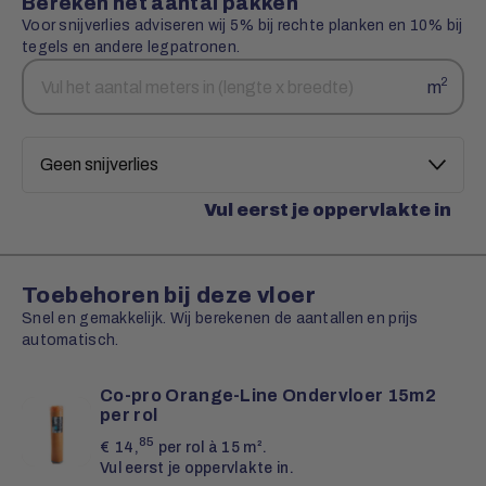
Bereken het aantal pakken
Voor snijverlies adviseren wij 5% bij rechte planken en 10% bij
tegels en andere legpatronen.
Aantal
Snijverlies
2
m
vierkante
meters
Vul eerst je oppervlakte in
Toebehoren bij deze vloer
Snel en gemakkelijk. Wij berekenen de aantallen en prijs
automatisch.
Co-pro Orange-Line Ondervloer 15m2
per rol
85
€
14,
per rol à 15 m².
Vul eerst je oppervlakte in.