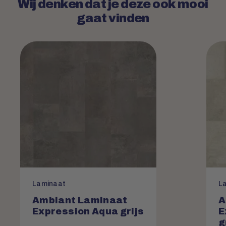
Wij denken dat je deze ook mooi
gaat vinden
Laminaat
L
Ambiant Laminaat
A
Expression Aqua grijs
E
g