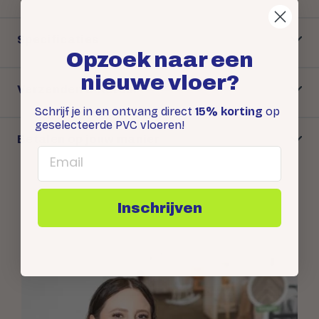
Specificaties
Opzoek naar een
nieuwe vloer?
Verzenden & Retour
Schrijf je in en ontvang direct
15% korting
op
geselecteerde PVC vloeren!
Betalen op jouw manier
Email
Inschrijven
Snel antwoord op je
vraag: