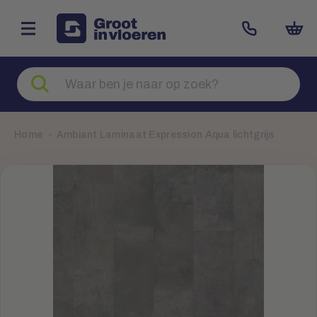
Zoeken
naar
producten
Home
Ambiant Laminaat Expression Aqua lichtgrijs