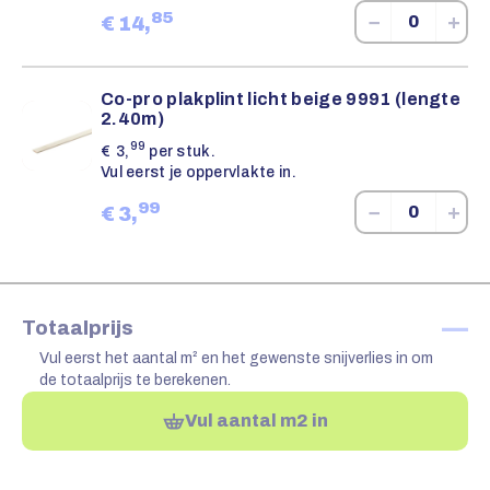
85
−
+
€
14,
Co-pro plakplint licht beige 9991 (lengte
2.40m)
99
€
3,
per stuk.
Vul eerst je oppervlakte in.
99
−
+
€
3,
—
Totaalprijs
Vul eerst het aantal m² en het gewenste snijverlies in om
de totaalprijs te berekenen.
Vul aantal m2 in