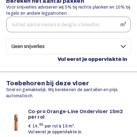
Bereken het aantal pakken
Voor snijverlies adviseren wij 5% bij rechte planken en 10% bij
tegels en andere legpatronen.
Aantal
Snijverlies
2
m
vierkante
meters
Vul eerst je oppervlakte in
Toebehoren bij deze vloer
Snel en gemakkelijk. Wij berekenen de aantallen en prijs
automatisch.
Co-pro Orange-Line Ondervloer 15m2
per rol
85
€
14,
per rol à 15 m².
Vul eerst je oppervlakte in.