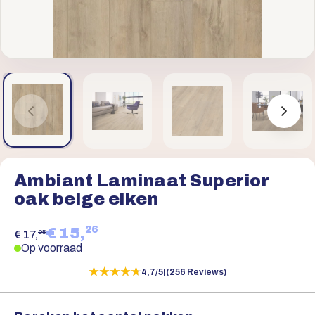
Ambiant Laminaat Superior
oak beige eiken
26
€ 15,
95
€ 17,
Op voorraad
★★★★★
★★★★★
4,7/5
|
(256 Reviews)