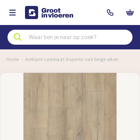
Zoeken
naar
producten
Home
Ambiant Laminaat Superior oak beige eiken