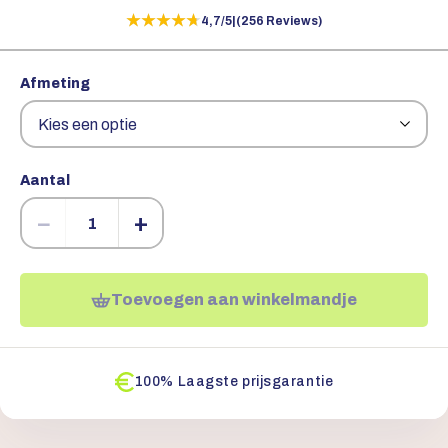
★★★★★
★★★★★
4,7/5
|
(256 Reviews)
Afmeting
Aantal
−
+
Toevoegen aan winkelmandje
100% Laagste prijsgarantie