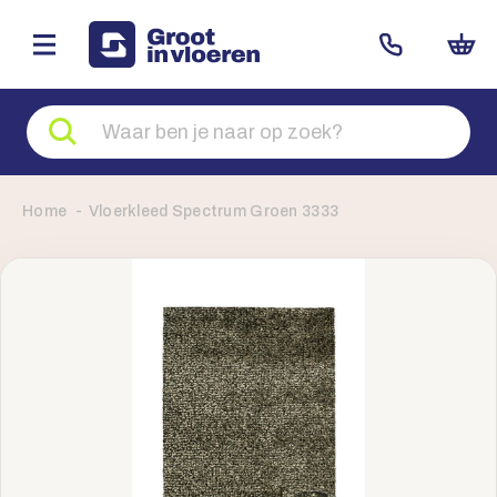
Zoeken
naar
producten
Home
Vloerkleed Spectrum Groen 3333