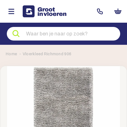
Zoeken
naar
producten
Home
Vloerkleed Richmond 906