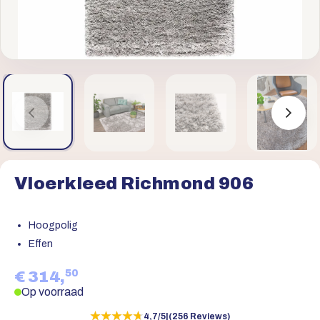
Vloerkleed Richmond 906
Hoogpolig
Effen
50
€ 314,
Op voorraad
★★★★★
★★★★★
4,7/5
|
(256 Reviews)