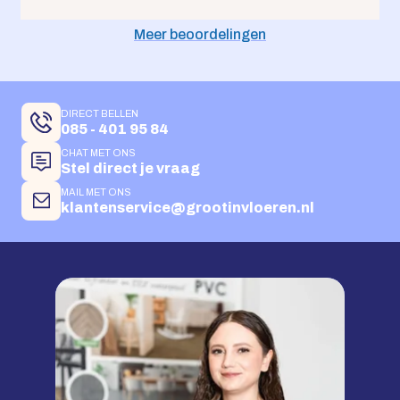
Meer beoordelingen
DIRECT BELLEN
085 - 401 95 84
CHAT MET ONS
Stel direct je vraag
MAIL MET ONS
klantenservice@grootinvloeren.nl