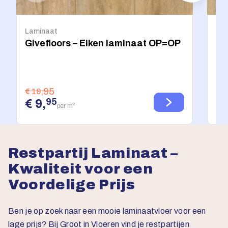
Laminaat
Lam
Givefloors – Eiken laminaat OP=OP
Gi
la
95
€ 19,
€ 1
95
€ 9,
€ 
2
per m
Restpartij Laminaat –
Kwaliteit voor een
Voordelige Prijs
Ben je op zoek naar een mooie laminaatvloer voor een
lage prijs? Bij Groot in Vloeren vind je restpartijen