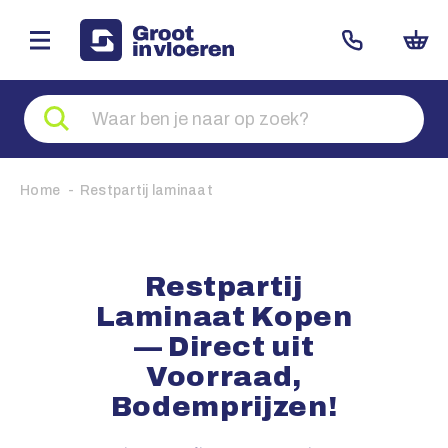
Zoeken
naar
producten
Home
Restpartij laminaat
Restpartij
Laminaat Kopen
— Direct uit
Voorraad,
Bodemprijzen!