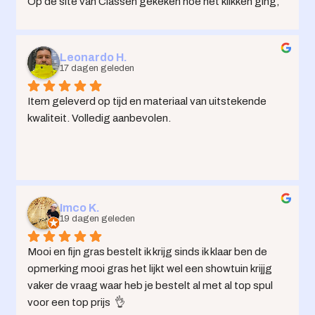
Op de site van Classen gekeken hoe het klikken ging, 
daarna in mijn eentje de vloer kunnen leggen. Ging heel 
makkelijk. De bestelling bij Groot in Vloeren ging heel 
soepel. Klantenservice heel vriendelijk. Ben echt heel 
Leonardo H.
blij!!
17 dagen geleden
Item geleverd op tijd en materiaal van uitstekende 
kwaliteit. Volledig aanbevolen.
Imco K.
19 dagen geleden
Mooi en fijn gras bestelt ik krijg sinds ik klaar ben de 
opmerking mooi gras het lijkt wel een showtuin krijjg 
vaker de vraag waar heb je bestelt al met al top spul 
voor een top prijs  👌