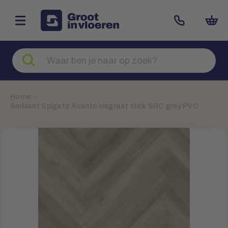
Zoeken
naar
producten
Home
Ambiant Spigato Avanto visgraat click SRC grey PVC