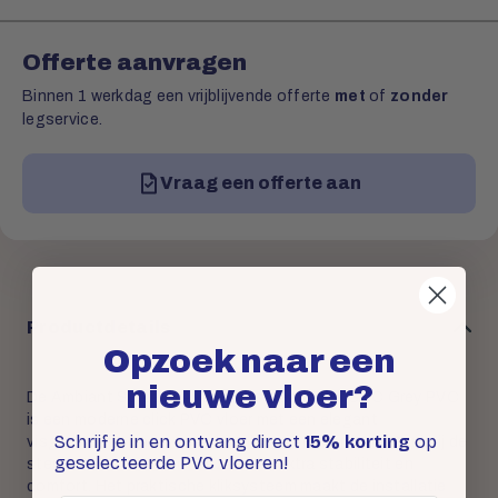
Offerte aanvragen
Binnen 1 werkdag een vrijblijvende offerte
met
of
zonder
legservice.
Vraag een offerte aan
Productdetails
Opzoek naar een
nieuwe vloer?
De Ambiant Spigato Avanto Visgraat Click SRC Grey PVC
is een moderne click PVC vloer met een elegant
Schrijf je in en ontvang direct
15% korting
op
visgraatpatroon en een stijlvolle grijze houtlook. Dankzij de
geselecteerde PVC vloeren!
sterke SRC-kern biedt deze vloer extra stabiliteit en
comfort. Het praktische kliksysteem maakt de installatie