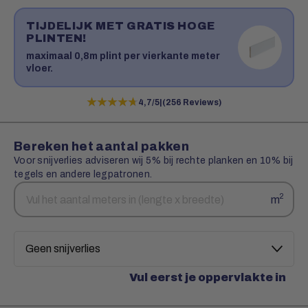
TIJDELIJK MET GRATIS HOGE
PLINTEN!
maximaal 0,8m plint per vierkante meter
vloer.
★★★★★
★★★★★
4,7/5
|
(256 Reviews)
Bereken het aantal pakken
Voor snijverlies adviseren wij 5% bij rechte planken en 10% bij
tegels en andere legpatronen.
Aantal
Snijverlies
2
m
vierkante
meters
Vul eerst je oppervlakte in