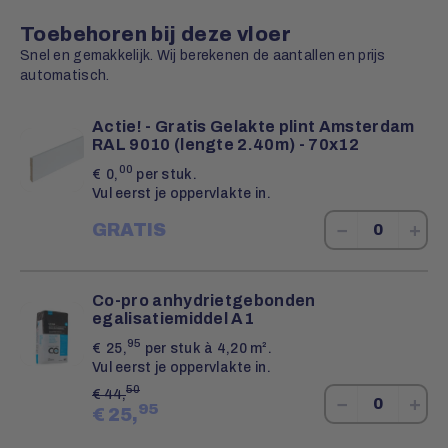
Toebehoren bij deze vloer
Snel en gemakkelijk. Wij berekenen de aantallen en prijs
automatisch.
Actie! - Gratis Gelakte plint Amsterdam
RAL 9010 (lengte 2.40m) - 70x12
00
€
0,
per stuk.
Vul eerst je oppervlakte in.
−
+
GRATIS
Co-pro anhydrietgebonden
egalisatiemiddel A1
95
€
25,
per stuk à 4,20 m².
Vul eerst je oppervlakte in.
50
€
44,
−
+
95
€
25,