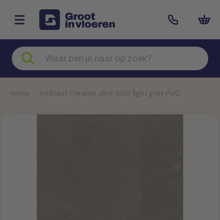
Zoeken
naar
producten
Home
Ambiant Ceramo click SRC light grey PVC