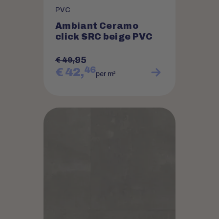
PVC
Ambiant Ceramo
click SRC beige PVC
95
€ 49,
46
€ 42,
2
per m