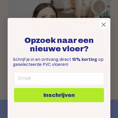
Opzoek naar een
nieuwe vloer?
Schrijf je in en ontvang direct
15% korting
op
geselecteerde PVC vloeren!
Nog sneller antwoord?
Email
085 - 401 95 84
Inschrijven
Snelle levering aan huis!