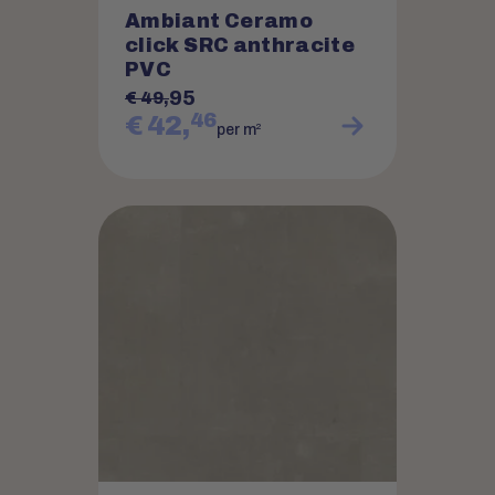
Ambiant Ceramo
click SRC anthracite
PVC
95
€ 49,
46
€ 42,
2
per m