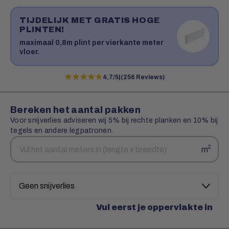
TIJDELIJK MET GRATIS HOGE
PLINTEN!
maximaal 0,8m plint per vierkante meter
vloer.
★★★★★
★★★★★
4,7/5
|
(256 Reviews)
Bereken het aantal pakken
Voor snijverlies adviseren wij 5% bij rechte planken en 10% bij
tegels en andere legpatronen.
Aantal
Snijverlies
2
m
vierkante
meters
Vul eerst je oppervlakte in