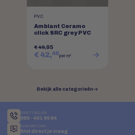
PVC
Ambiant Ceramo
click SRC grey PVC
95
€ 49,
46
€ 42,
2
per m
Bekijk alle categorieën
DIRECT BELLEN
085 - 401 95 84
CHAT MET ONS
Stel direct je vraag