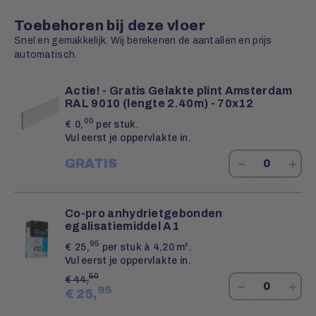
Toebehoren bij deze vloer
Snel en gemakkelijk. Wij berekenen de aantallen en prijs
automatisch.
Actie! - Gratis Gelakte plint Amsterdam
RAL 9010 (lengte 2.40m) - 70x12
00
€
0,
per stuk.
Vul eerst je oppervlakte in.
−
+
GRATIS
Co-pro anhydrietgebonden
egalisatiemiddel A1
95
€
25,
per stuk à 4,20 m².
Vul eerst je oppervlakte in.
50
€
44,
−
+
95
€
25,