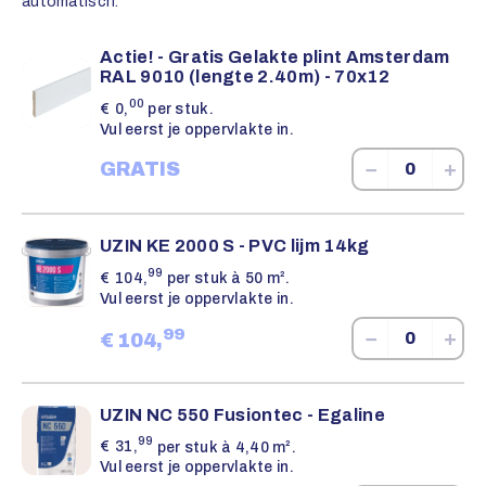
automatisch.
Actie! - Gratis Gelakte plint Amsterdam
RAL 9010 (lengte 2.40m) - 70x12
00
€
0,
per stuk.
Vul eerst je oppervlakte in.
−
+
GRATIS
UZIN KE 2000 S - PVC lijm 14kg
99
€
104,
per stuk à 50 m².
Vul eerst je oppervlakte in.
99
−
+
€
104,
UZIN NC 550 Fusiontec - Egaline
99
€
31,
per stuk à 4,40 m².
Vul eerst je oppervlakte in.