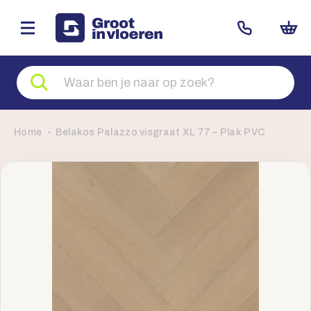
Zoeken
naar
producten
Home
Belakos Palazzo visgraat XL 77 – Plak PVC