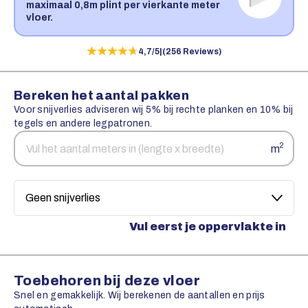
maximaal 0,8m plint per vierkante meter
vloer.
★★★★★
★★★★★
4,7/5
|
(256 Reviews)
Bereken het aantal pakken
Voor snijverlies adviseren wij 5% bij rechte planken en 10% bij
tegels en andere legpatronen.
Aantal
Snijverlies
2
m
vierkante
meters
Vul eerst je oppervlakte in
Toebehoren bij deze vloer
Snel en gemakkelijk. Wij berekenen de aantallen en prijs