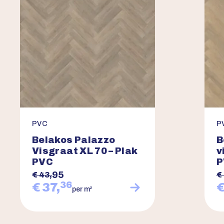
PVC
P
Belakos Palazzo
B
Visgraat XL 70 – Plak
v
PVC
P
95
€ 43,
€
36
€ 37,
€
2
per m