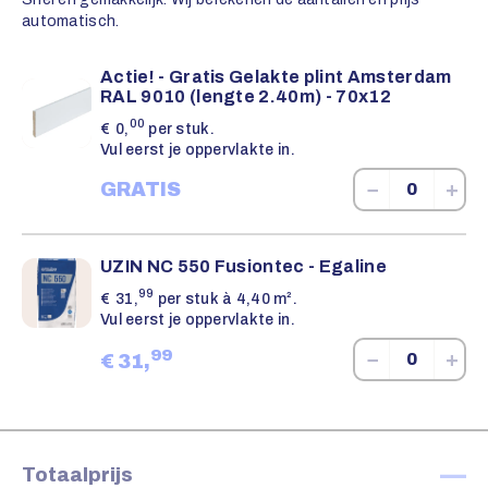
automatisch.
Actie! - Gratis Gelakte plint Amsterdam
RAL 9010 (lengte 2.40m) - 70x12
00
€
0,
per stuk.
Vul eerst je oppervlakte in.
−
+
GRATIS
UZIN NC 550 Fusiontec - Egaline
99
€
31,
per stuk à 4,40 m².
Vul eerst je oppervlakte in.
99
−
+
€
31,
—
Totaalprijs