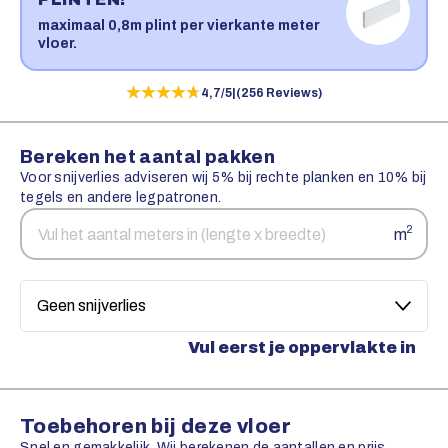
maximaal 0,8m plint per vierkante meter
vloer.
★★★★★
★★★★★
4,7/5
|
(256 Reviews)
Bereken het aantal pakken
Voor snijverlies adviseren wij 5% bij rechte planken en 10% bij
tegels en andere legpatronen.
Aantal
Snijverlies
2
m
vierkante
meters
Vul eerst je oppervlakte in
Toebehoren bij deze vloer
Snel en gemakkelijk. Wij berekenen de aantallen en prijs