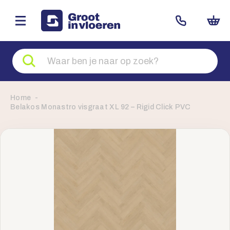
Zoeken
naar
producten
Home
Belakos Monastro visgraat XL 92 – Rigid Click PVC