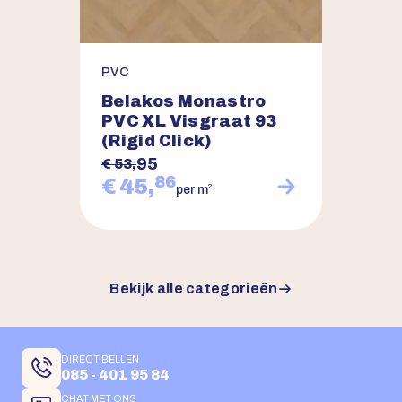
PVC
Belakos Monastro
PVC XL Visgraat 93
(Rigid Click)
95
€ 53,
86
€ 45,
2
per m
Bekijk alle categorieën
DIRECT BELLEN
085 - 401 95 84
CHAT MET ONS