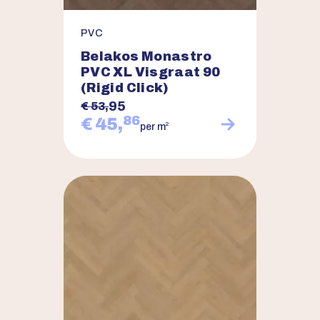
PVC
Belakos Monastro
PVC XL Visgraat 90
(Rigid Click)
95
€ 53,
86
€ 45,
2
per m